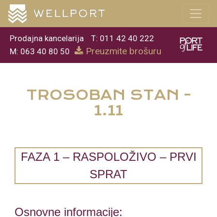
Prodajna kancelarija
T: 011 42 40 222
Preuzmite brošuru
M: 063 40 80 50
TROSOBAN STAN -
1.11
FAZA 1 – RASPOLOŽIVO – PRVI
SPRAT
Osnovne informacije: