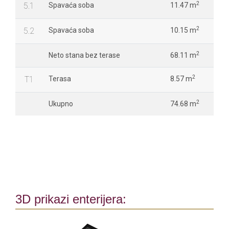
2
5.1
Spavaća soba
11.47 m
2
5.2
Spavaća soba
10.15 m
2
Neto stana bez terase
68.11 m
2
T1
Terasa
8.57 m
2
Ukupno
74.68 m
3D prikazi enterijera: