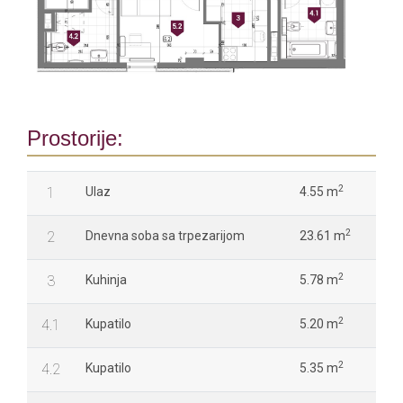
Prostorije:
2
1
Ulaz
4.55 m
2
2
Dnevna soba sa trpezarijom
23.61 m
2
3
Kuhinja
5.78 m
2
4.1
Kupatilo
5.20 m
2
4.2
Kupatilo
5.35 m