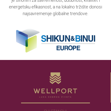
je sinonim za savremenost, udobnost, kvalitet i
energetsku efikasnost, a na lokalno tržište donosi
najsavremenije globalne trendove.