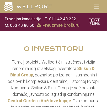
Prodajna kancelarija
T: 011 42 40 222
Preuzmite brošuru
M: 063 40 80 50
O INVESTITORU
Temelj projekta Wellport čini stručnost i vizija
renomiranog izraelskog investitora
Shikun &
Binui Group
, poznatog po izgradnji stambenih i
poslovnih kompleksa u centralnoj i istočnoj Evropi.
Kompanija Shikun & Binui Group je već poznata
domaćoj javnosti po izgradnji kondominijuma
Central Garden
i
Voždove kapije
. Ova kompanija