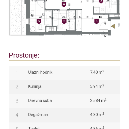
Prostorije:
2
1
Ulazni hodnik
7.40 m
2
2
Kuhinja
5.94 m
2
3
Dnevna soba
25.84 m
2
4
Degažman
4.30 m
2
Toalet
4.86 m