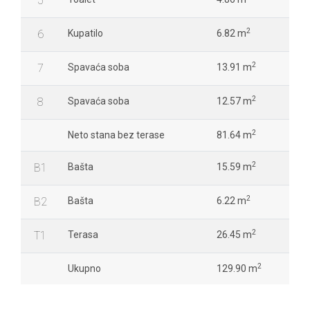
5
2
6
Kupatilo
6.82 m
2
7
Spavaća soba
13.91 m
2
8
Spavaća soba
12.57 m
2
Neto stana bez terase
81.64 m
2
B1
Bašta
15.59 m
2
B2
Bašta
6.22 m
2
T1
Terasa
26.45 m
2
Ukupno
129.90 m