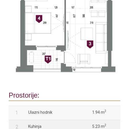
Prostorije:
2
1
Ulazni hodnik
1.94 m
2
2
Kuhinja
5.23 m