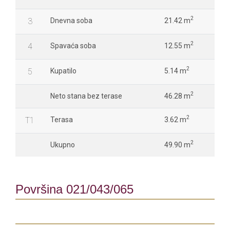
2
3
Dnevna soba
21.42 m
2
4
Spavaća soba
12.55 m
2
5
Kupatilo
5.14 m
2
Neto stana bez terase
46.28 m
2
T1
Terasa
3.62 m
2
Ukupno
49.90 m
Površina 021/043/065