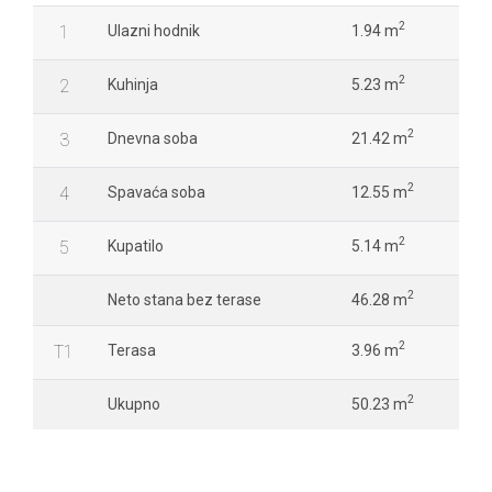
2
1
Ulazni hodnik
1.94 m
2
2
Kuhinja
5.23 m
2
3
Dnevna soba
21.42 m
2
4
Spavaća soba
12.55 m
2
5
Kupatilo
5.14 m
2
Neto stana bez terase
46.28 m
2
T1
Terasa
3.96 m
2
Ukupno
50.23 m