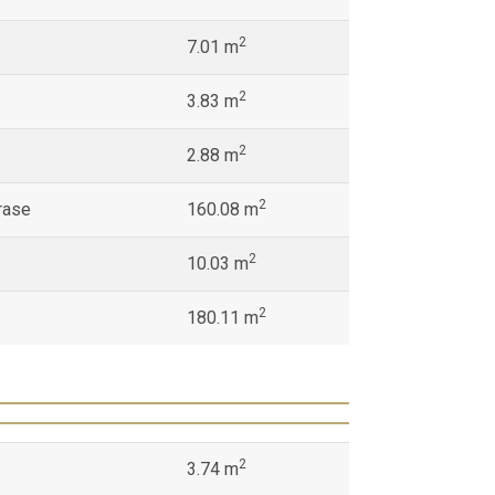
2
7.01 m
2
3.83 m
2
2.88 m
2
rase
160.08 m
2
10.03 m
2
180.11 m
2
3.74 m