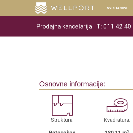
SVI STANOVI
Prodajna kancelarija
T: 011 42 40
Osnovne informacije:
Struktura:
Kvadratura:
2
Petosoban
180.11 m