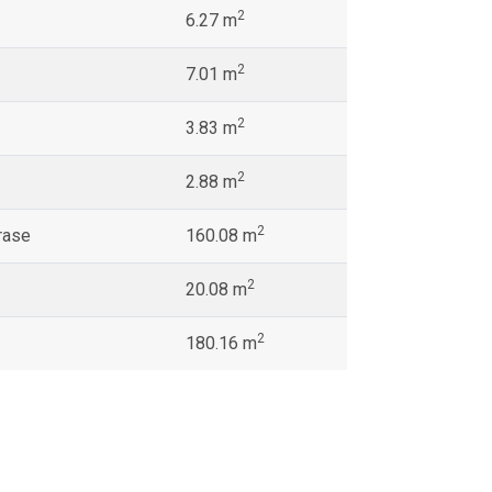
2
6.27 m
2
7.01 m
2
3.83 m
2
2.88 m
2
rase
160.08 m
2
20.08 m
2
180.16 m