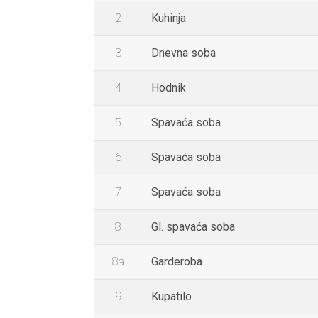
2
Kuhinja
3
Dnevna soba
4
Hodnik
5
Spavaća soba
6
Spavaća soba
7
Spavaća soba
8
Gl. spavaća soba
8a
Garderoba
9
Kupatilo