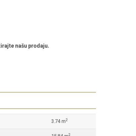
irajte našu prodaju.
2
3.74 m
2