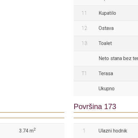
11
Kupatilo
12
Ostava
13
Toalet
Neto stana bez te
T1
Terasa
Ukupno
Površina 173
2
3.74 m
1
Ulazni hodnik