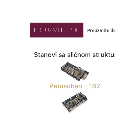
PREUZMITE PDF
Preuzmite d
Stanovi sa sličnom strukt
Petosoban – 162