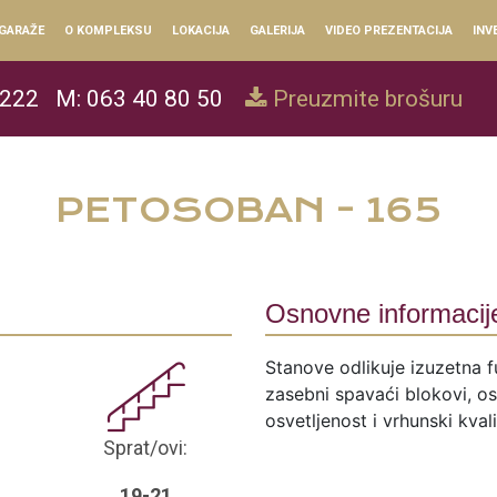
GARAŽE
O KOMPLEKSU
LOKACIJA
GALERIJA
VIDEO PREZENTACIJA
INV
 222
M: 063 40 80 50
Preuzmite brošuru
PETOSOBAN - 165
Osnovne informacij
Stanove odlikuje izuzetna f
zasebni spavaći blokovi, ose
osvetljenost i vrhunski kval
Sprat/ovi:
19-21