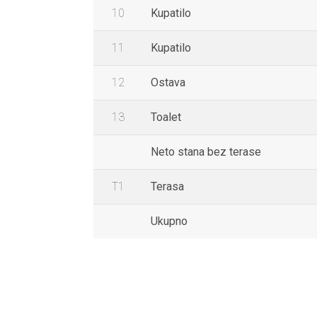
10
Kupatilo
11
Kupatilo
12
Ostava
13
Toalet
Neto stana bez terase
T1
Terasa
Ukupno