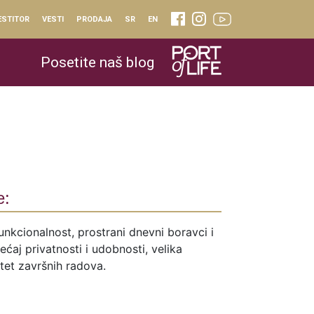
ESTITOR
VESTI
PRODAJA
SR
EN
Posetite naš blog
e:
unkcionalnost, prostrani dnevni boravci i
ćaj privatnosti i udobnosti, velika
itet završnih radova.