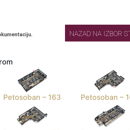
NAZAD NA IZ
okumentaciju.
urom
Petosoban – 163
Petosoban – 