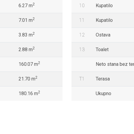
2
6.27 m
10
Kupatilo
2
7.01 m
11
Kupatilo
2
3.83 m
12
Ostava
2
2.88 m
13
Toalet
2
160.07 m
Neto stana bez te
2
21.70 m
T1
Terasa
2
180.16 m
Ukupno