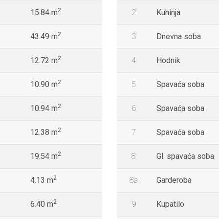
2
15.84 m
2
Kuhinja
2
43.49 m
3
Dnevna soba
2
12.72 m
4
Hodnik
2
10.90 m
5
Spavaća soba
2
10.94 m
6
Spavaća soba
2
12.38 m
7
Spavaća soba
2
19.54 m
8
Gl. spavaća soba
2
4.13 m
8a
Garderoba
2
6.40 m
9
Kupatilo