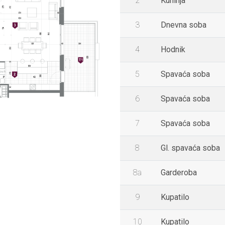
2
Kuhinja
3
Dnevna soba
4
Hodnik
5
Spavaća soba
6
Spavaća soba
7
Spavaća soba
8
Gl. spavaća soba
8a
Garderoba
9
Kupatilo
10
Kupatilo