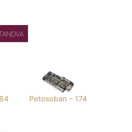
BOR STANOVA
164
Petosoban – 174