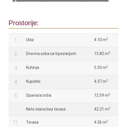
Prostorije:
2
1
Ulaz
4.10 m
2
2
Dnevna soba sa trpezarijom
15.82 m
2
3
Kuhinja
5.33 m
2
4
Kupatilo
4.37 m
2
5
Spavaća soba
12.59 m
2
Neto stana bez terase
42.21 m
2
T1
Terasa
4.36 m