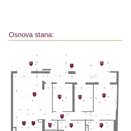
Osnova stana: