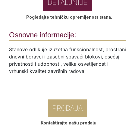
DETALJNIJE
Pogledajte tehničku opremljenost stana.
Osnovne informacije:
Stanove odlikuje izuzetna funkcionalnost, prostrani
dnevni boravci i zasebni spavaći blokovi, osećaj
privatnosti i udobnosti, velika osvetljenost i
vrhunski kvalitet završnih radova.
PRODAJA
Kontaktirajte našu prodaju.