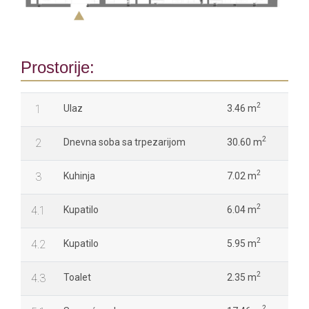
Prostorije:
2
1
Ulaz
3.46 m
2
2
Dnevna soba sa trpezarijom
30.60 m
2
3
Kuhinja
7.02 m
2
4.1
Kupatilo
6.04 m
2
4.2
Kupatilo
5.95 m
2
4.3
Toalet
2.35 m
2