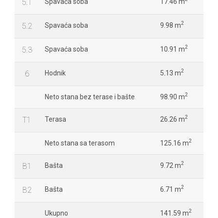
5.1
Spavaća soba
17.46 m
2
5.2
Spavaća soba
9.98 m
2
5.3
Spavaća soba
10.91 m
2
6
Hodnik
5.13 m
2
Neto stana bez terase i bašte
98.90 m
2
T1
Terasa
26.26 m
2
Neto stana sa terasom
125.16 m
2
B1
Bašta
9.72 m
2
B2
Bašta
6.71 m
2
Ukupno
141.59 m