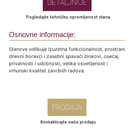
DETALJNIJE
Pogledajte tehničku opremljenost stana.
Osnovne informacije:
Stanove odlikuje izuzetna funkcionalnost, prostrani
dnevni boravci i zasebni spavaći blokovi, osećaj
privatnosti i udobnosti, velika osvetljenost i
vrhunski kvalitet završnih radova.
PRODAJA
Kontaktirajte našu prodaju.