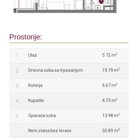
Prostorije:
2
1
Ulaz
5.72 m
2
2
Dnevna soba sa trpezarijom
19.79 m
2
3
Kuhinja
6.67 m
2
4
Kupatilo
4.73 m
2
5
Spavaća soba
13.98 m
2
Neto stana bez terase
50.89 m