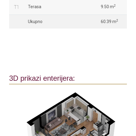
2
T1
Terasa
9.50 m
2
Ukupno
60.39 m
3D prikazi enterijera: