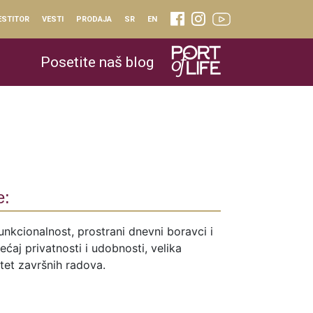
ESTITOR
VESTI
PRODAJA
SR
EN
Posetite naš blog
e:
unkcionalnost, prostrani dnevni boravci i
ćaj privatnosti i udobnosti, velika
itet završnih radova.