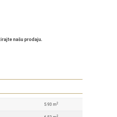
irajte našu prodaju.
2
5.93 m
2