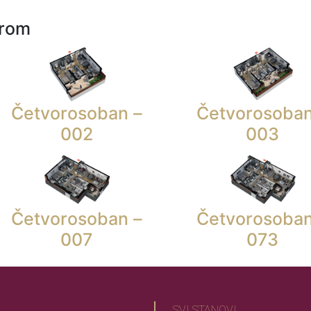
urom
Četvorosoban –
Četvorosoban
002
003
Četvorosoban –
Četvorosoban
007
073
SVI STANOVI