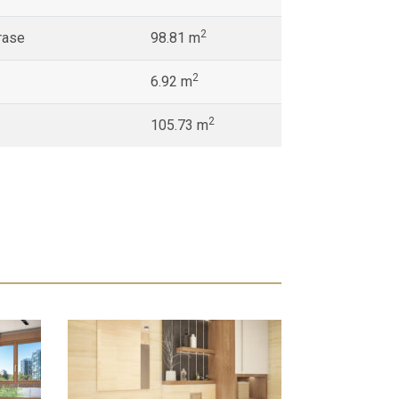
2
rase
98.81 m
2
6.92 m
2
105.73 m