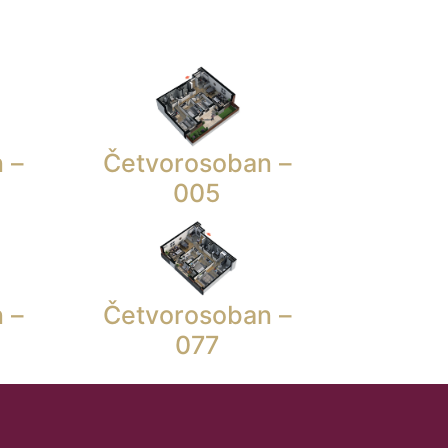
 –
Četvorosoban –
005
 –
Četvorosoban –
077