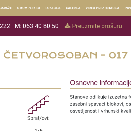
GARAŽE
O KOMPLEKSU
LOKACIJA
GALERIJA
VIDEO PREZENTACIJA
INV
 222
M: 063 40 80 50
Preuzmite brošuru
ČETVOROSOBAN - 017
Osnovne informacij
Stanove odlikuje izuzetna f
zasebni spavaći blokovi, ose
osvetljenost i vrhunski kval
Sprat/ovi:
1-6