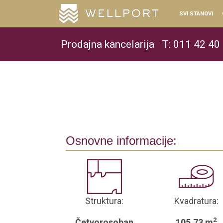
SVI STANOVI
Prodajna kancelarija
T: 011 42 40
Osnovne informacije:
Struktura:
Kvadratura:
2
Četvorosoban
105.73 m