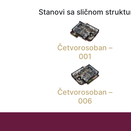
Stanovi sa sličnom strukt
Četvorosoban –
001
Četvorosoban –
006