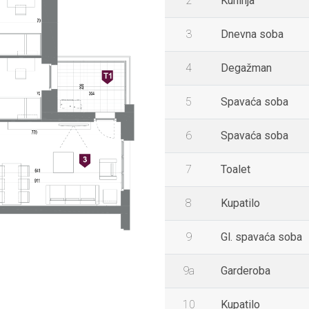
2
Kuhinja
3
Dnevna soba
4
Degažman
5
Spavaća soba
6
Spavaća soba
7
Toalet
8
Kupatilo
9
Gl. spavaća soba
9a
Garderoba
10
Kupatilo