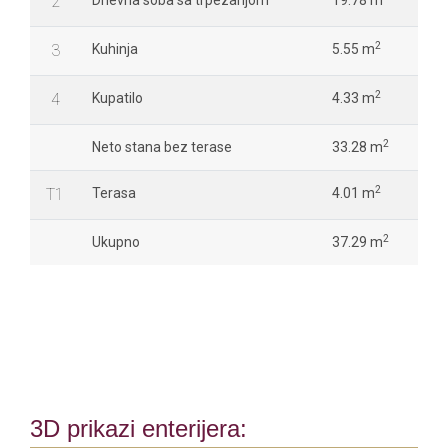
2
Dnevna soba sa trpezarijom
19.78 m
2
3
Kuhinja
5.55 m
2
4
Kupatilo
4.33 m
2
Neto stana bez terase
33.28 m
2
T1
Terasa
4.01 m
2
Ukupno
37.29 m
3D prikazi enterijera: