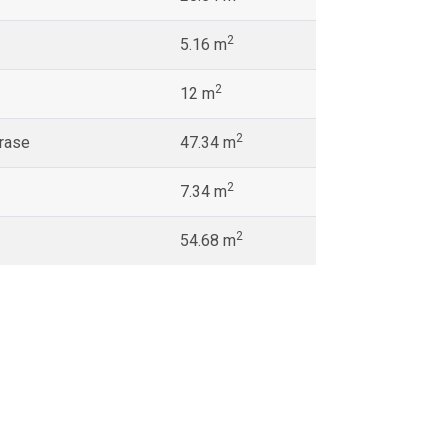
2
5.16 m
2
12 m
2
erase
47.34 m
2
7.34 m
2
54.68 m