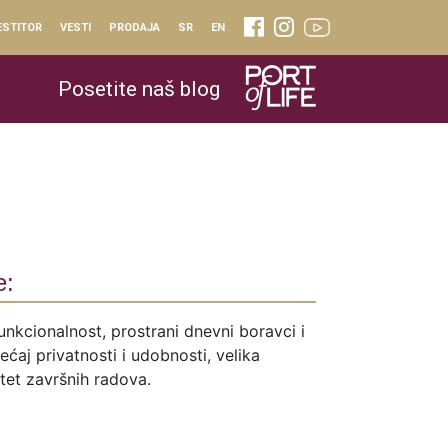
ESTITOR
VESTI
PRODAJA
SR
EN
Posetite naš blog
e:
unkcionalnost, prostrani dnevni boravci i
ćaj privatnosti i udobnosti, velika
itet završnih radova.