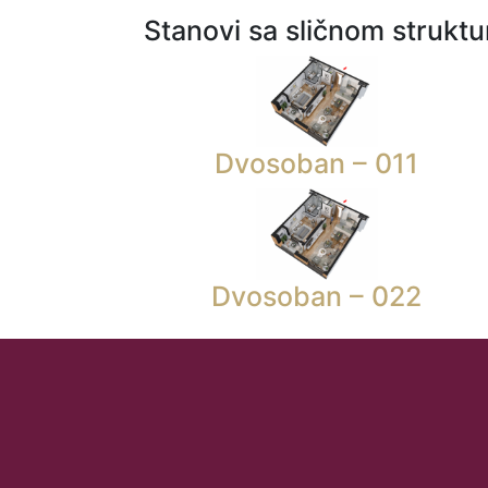
Stanovi sa sličnom strukt
Dvosoban – 011
Dvosoban – 022