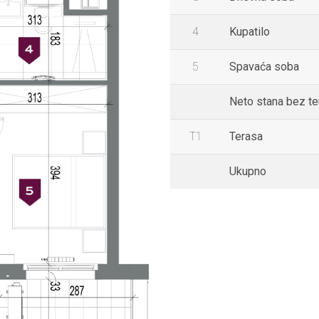
4
Kupatilo
5
Spavaća soba
Neto stana bez t
T1
Terasa
Ukupno