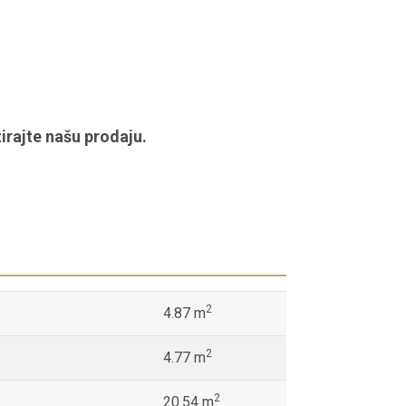
irajte našu prodaju.
2
4.87 m
2
4.77 m
2
20.54 m