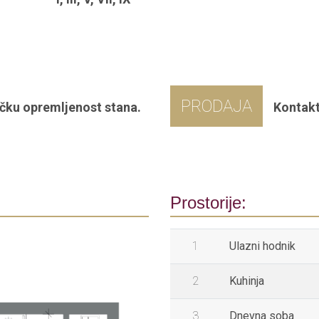
PRODAJA
čku opremljenost stana.
Kontakt
Prostorije:
1
Ulazni hodnik
2
Kuhinja
3
Dnevna soba