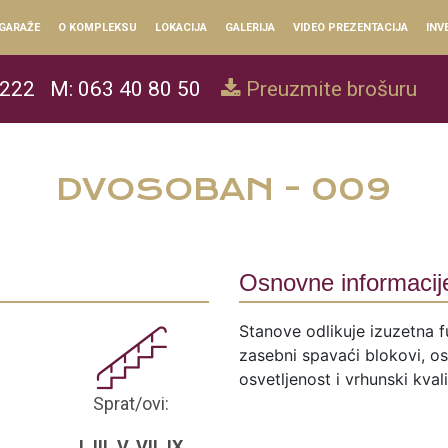
GARAŽE
O KOMPLEKSU
LOKACIJA
GALERIJA
VIDEO PREZENTACIJA
INV
 222
M: 063 40 80 50
Preuzmite brošuru
DVOSOBAN - 009
Osnovne informacij
Stanove odlikuje izuzetna f
zasebni spavaći blokovi, ose
osvetljenost i vrhunski kval
Sprat/ovi:
I, III, V, VII, IX