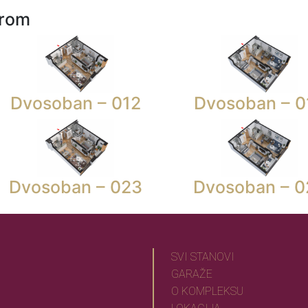
urom
Dvosoban – 012
Dvosoban – 0
Dvosoban – 023
Dvosoban – 0
SVI STANOVI
GARAŽE
O KOMPLEKSU