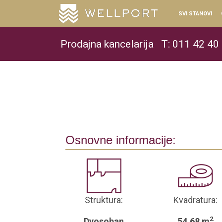
SVI STANOVI
Prodajna kancelarija
T: 011 42 40
Osnovne informacije:
Struktura:
Kvadratura:
2
Dvosoban
54.68 m