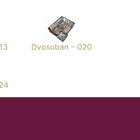
13
Dvosoban – 020
24