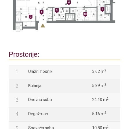
Prostorije:
2
1
Ulazni hodnik
3.62 m
2
2
Kuhinja
5.89 m
2
3
Dnevna soba
24.10 m
2
4
Degažman
5.16 m
2
5
Spavaća soba
10.80 m