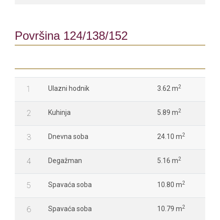
Površina 124/138/152
2
1
Ulazni hodnik
3.62 m
2
2
Kuhinja
5.89 m
2
3
Dnevna soba
24.10 m
2
4
Degažman
5.16 m
2
5
Spavaća soba
10.80 m
2
6
Spavaća soba
10.79 m