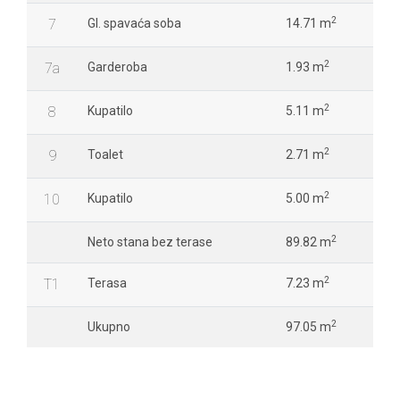
2
7
Gl. spavaća soba
14.71 m
2
7a
Garderoba
1.93 m
2
8
Kupatilo
5.11 m
2
9
Toalet
2.71 m
2
10
Kupatilo
5.00 m
2
Neto stana bez terase
89.82 m
2
T1
Terasa
7.23 m
2
Ukupno
97.05 m