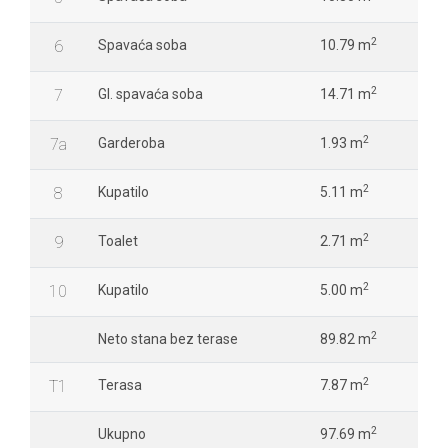
2
6
Spavaća soba
10.79 m
2
7
Gl. spavaća soba
14.71 m
2
7a
Garderoba
1.93 m
2
8
Kupatilo
5.11 m
2
9
Toalet
2.71 m
2
10
Kupatilo
5.00 m
2
Neto stana bez terase
89.82 m
2
T1
Terasa
7.87 m
2
Ukupno
97.69 m