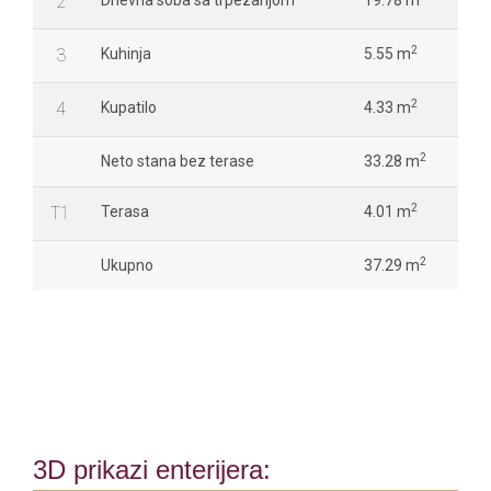
2
Dnevna soba sa trpezarijom
19.78 m
2
3
Kuhinja
5.55 m
2
4
Kupatilo
4.33 m
2
Neto stana bez terase
33.28 m
2
T1
Terasa
4.01 m
2
Ukupno
37.29 m
3D prikazi enterijera: