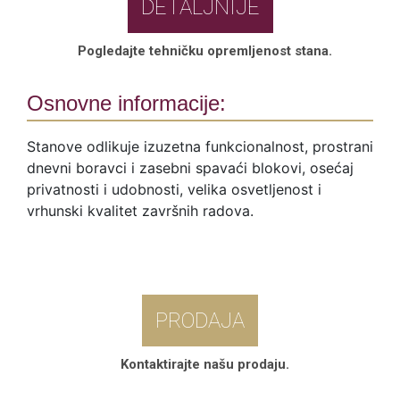
DETALJNIJE
Pogledajte tehničku opremljenost stana.
Osnovne informacije:
Stanove odlikuje izuzetna funkcionalnost, prostrani
dnevni boravci i zasebni spavaći blokovi, osećaj
privatnosti i udobnosti, velika osvetljenost i
vrhunski kvalitet završnih radova.
PRODAJA
Kontaktirajte našu prodaju.