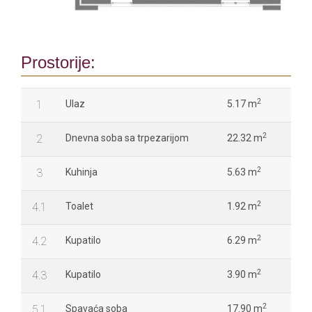
Prostorije:
2
1
Ulaz
5.17 m
2
2
Dnevna soba sa trpezarijom
22.32 m
2
3
Kuhinja
5.63 m
2
4.1
Toalet
1.92 m
2
4.2
Kupatilo
6.29 m
2
4.3
Kupatilo
3.90 m
2
5.1
Spavaća soba
17.90 m