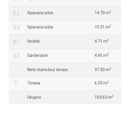
2
5.2
Spavaća soba
14.70 m
2
5.3
Spavaća soba
10.31 m
2
6.1
Hodnik
4.71 m
2
6.2
Garderober
4.45 m
2
Neto stana bez terase
97.30 m
2
T1
Terasa
6.33 m
2
Ukupno
103.63 m