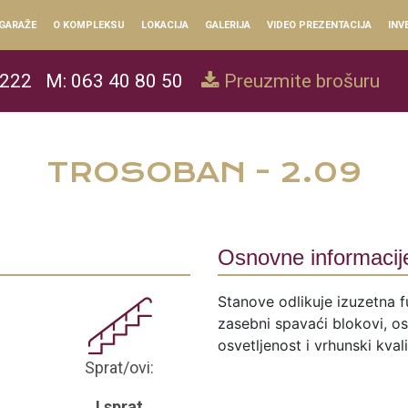
GARAŽE
O KOMPLEKSU
LOKACIJA
GALERIJA
VIDEO PREZENTACIJA
INV
 222
M: 063 40 80 50
Preuzmite brošuru
TROSOBAN - 2.09
Osnovne informacij
Stanove odlikuje izuzetna f
zasebni spavaći blokovi, ose
osvetljenost i vrhunski kval
Sprat/ovi:
I sprat