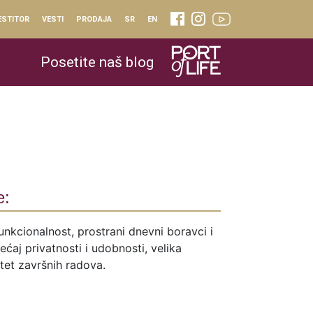
ESTITOR
VESTI
PRODAJA
SR
EN
Posetite naš blog
e:
unkcionalnost, prostrani dnevni boravci i
ćaj privatnosti i udobnosti, velika
itet završnih radova.