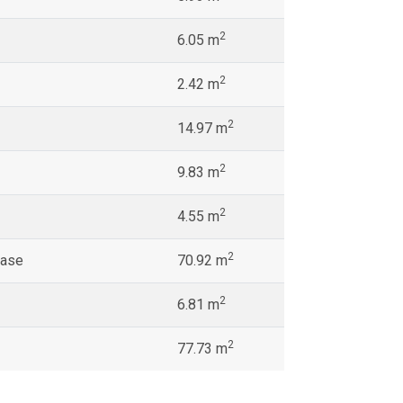
2
6.05 m
2
2.42 m
2
14.97 m
2
9.83 m
2
4.55 m
2
rase
70.92 m
2
6.81 m
2
77.73 m