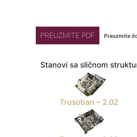
PREUZMITE PDF
Preuzmite d
Stanovi sa sličnom strukt
Trosoban – 2.02