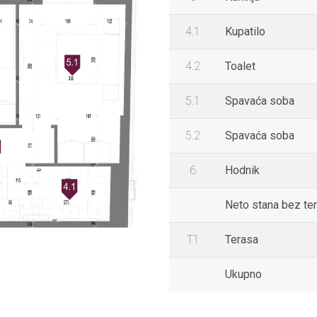
4.1
Kupatilo
4.2
Toalet
5.1
Spavaća soba
5.2
Spavaća soba
6
Hodnik
Neto stana bez te
T1
Terasa
Ukupno