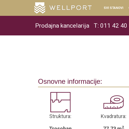
SVI STANOVI
Prodajna kancelarija
T: 011 42 40
Osnovne informacije:
Struktura:
Kvadratura:
2
Trosoban
77.73 m