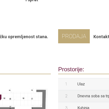
PRODAJA
čku opremljenost stana.
Kontakt
Prostorije:
1
Ulaz
2
Dnevna soba sa tr
3
Kuhinja