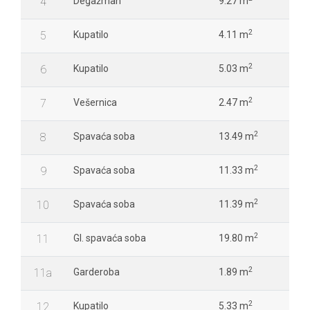
4
Degažman
9.27 m
2
5
Kupatilo
4.11 m
2
6
Kupatilo
5.03 m
2
7
Vešernica
2.47 m
2
8
Spavaća soba
13.49 m
2
9
Spavaća soba
11.33 m
2
10
Spavaća soba
11.39 m
2
11
Gl. spavaća soba
19.80 m
2
11a
Garderoba
1.89 m
2
12
Kupatilo
5.33 m