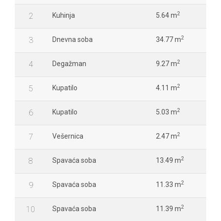
2
2
Kuhinja
5.64 m
2
3
Dnevna soba
34.77 m
2
4
Degažman
9.27 m
2
5
Kupatilo
4.11 m
2
6
Kupatilo
5.03 m
2
7
Vešernica
2.47 m
2
8
Spavaća soba
13.49 m
2
9
Spavaća soba
11.33 m
2
10
Spavaća soba
11.39 m