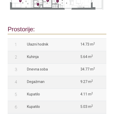
Prostorije:
2
1
Ulazni hodnik
14.73 m
2
2
Kuhinja
5.64 m
2
3
Dnevna soba
34.77 m
2
4
Degažman
9.27 m
2
5
Kupatilo
4.11 m
2
6
Kupatilo
5.03 m