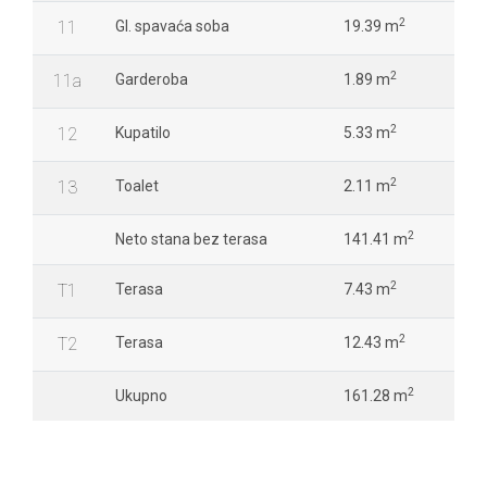
2
11
Gl. spavaća soba
19.39 m
2
11a
Garderoba
1.89 m
2
12
Kupatilo
5.33 m
2
13
Toalet
2.11 m
2
Neto stana bez terasa
141.41 m
2
T1
Terasa
7.43 m
2
T2
Terasa
12.43 m
2
Ukupno
161.28 m