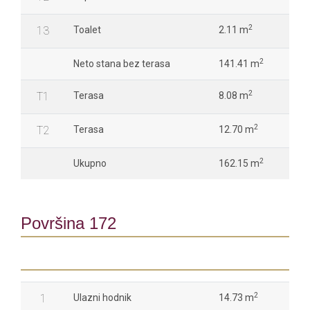
2
13
Toalet
2.11 m
2
Neto stana bez terasa
141.41 m
2
T1
Terasa
8.08 m
2
T2
Terasa
12.70 m
2
Ukupno
162.15 m
Površina 172
2
1
Ulazni hodnik
14.73 m