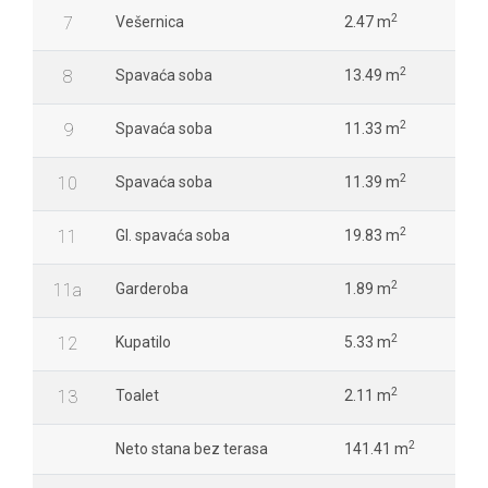
2
7
Vešernica
2.47 m
2
8
Spavaća soba
13.49 m
2
9
Spavaća soba
11.33 m
2
10
Spavaća soba
11.39 m
2
11
Gl. spavaća soba
19.83 m
2
11a
Garderoba
1.89 m
2
12
Kupatilo
5.33 m
2
13
Toalet
2.11 m
2
Neto stana bez terasa
141.41 m