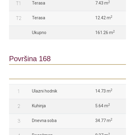
2
T1
Terasa
7.43 m
2
T2
Terasa
12.42 m
2
Ukupno
161.26 m
Površina 168
2
1
Ulazni hodnik
14.73 m
2
2
Kuhinja
5.64 m
2
3
Dnevna soba
34.77 m
2