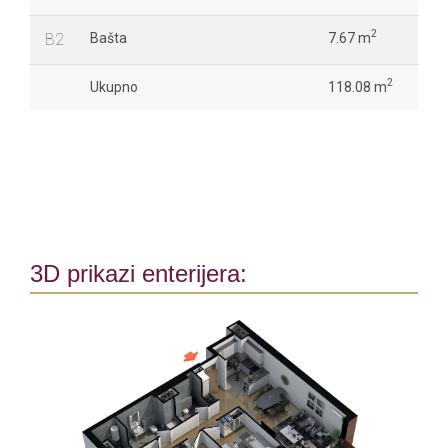
2
B2
Bašta
7.67 m
2
Ukupno
118.08 m
3D prikazi enterijera: