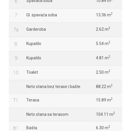
6
Spavaća soba
10.84 m
2
7
Gl. spavaća soba
13.36 m
2
7a
Garderoba
2.62 m
2
8
Kupatilo
5.54 m
2
9
Kupatilo
4.81 m
2
10
Toalet
2.50 m
2
Neto stana bez terase i bašte
88.22 m
2
T1
Terasa
15.89 m
2
Neto stana sa terasom
104.11 m
2
B1
Bašta
6.30 m