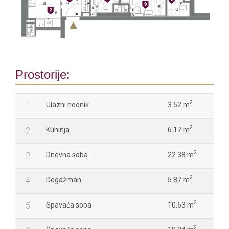
Prostorije:
2
1
Ulazni hodnik
3.52 m
2
2
Kuhinja
6.17 m
2
3
Dnevna soba
22.38 m
2
4
Degažman
5.87 m
2
5
Spavaća soba
10.63 m
2