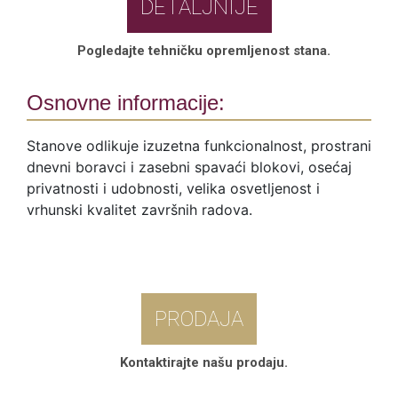
DETALJNIJE
Pogledajte tehničku opremljenost stana.
Osnovne informacije:
Stanove odlikuje izuzetna funkcionalnost, prostrani
dnevni boravci i zasebni spavaći blokovi, osećaj
privatnosti i udobnosti, velika osvetljenost i
vrhunski kvalitet završnih radova.
PRODAJA
Kontaktirajte našu prodaju.