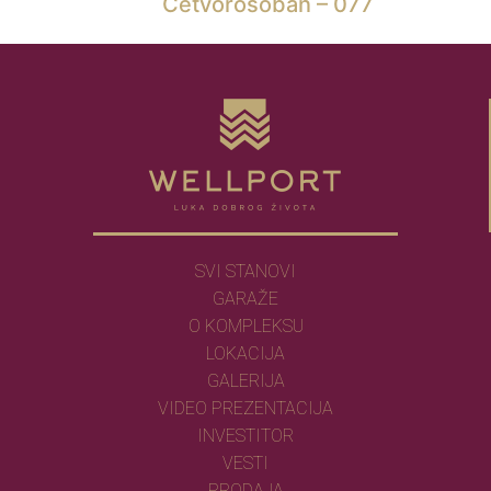
Četvorosoban – 077
SVI STANOVI
GARAŽE
O KOMPLEKSU
LOKACIJA
GALERIJA
VIDEO PREZENTACIJA
INVESTITOR
VESTI
PRODAJA