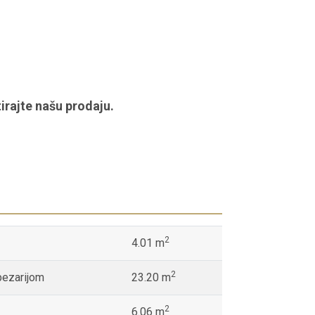
irajte našu prodaju.
2
4.01 m
2
pezarijom
23.20 m
2
6.06 m