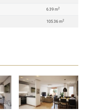
2
6.39 m
2
105.36 m