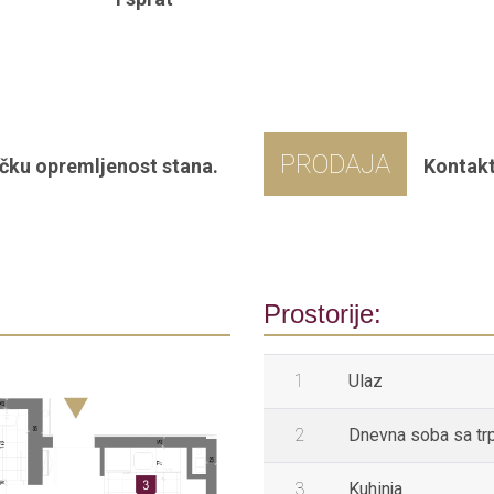
PRODAJA
čku opremljenost stana.
Kontakt
Prostorije:
1
Ulaz
2
Dnevna soba sa tr
3
Kuhinja