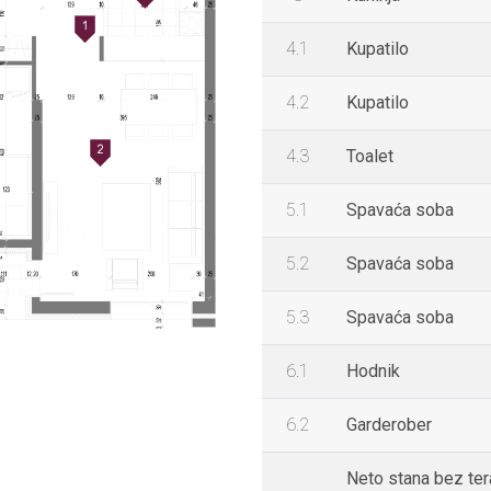
4.1
Kupatilo
4.2
Kupatilo
4.3
Toalet
5.1
Spavaća soba
5.2
Spavaća soba
5.3
Spavaća soba
6.1
Hodnik
6.2
Garderober
Neto stana bez te