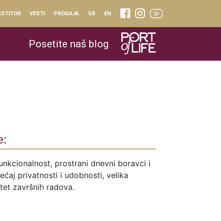
ESTITOR
VESTI
PRODAJA
SR
EN
Posetite naš blog
e:
unkcionalnost, prostrani dnevni boravci i
ćaj privatnosti i udobnosti, velika
itet završnih radova.