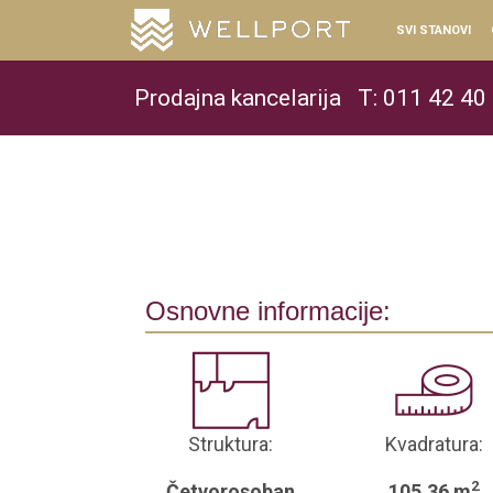
SVI STANOVI
Prodajna kancelarija
T: 011 42 40
Osnovne informacije:
Struktura:
Kvadratura:
2
Četvorosoban
105.36 m