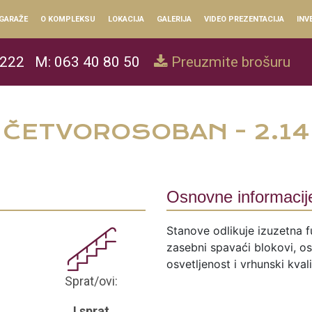
GARAŽE
O KOMPLEKSU
LOKACIJA
GALERIJA
VIDEO PREZENTACIJA
INV
 222
M: 063 40 80 50
Preuzmite brošuru
ČETVOROSOBAN - 2.14
Osnovne informacij
Stanove odlikuje izuzetna f
zasebni spavaći blokovi, ose
osvetljenost i vrhunski kval
Sprat/ovi:
I sprat