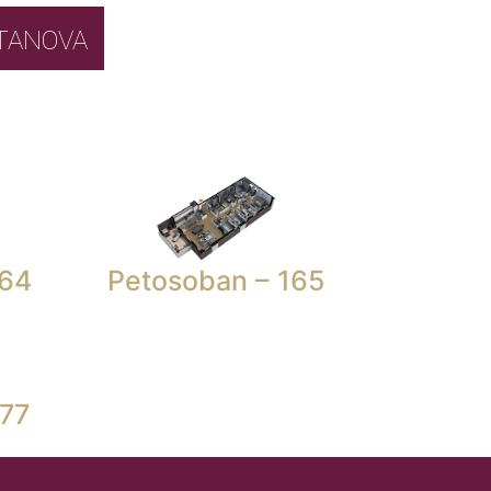
BOR STANOVA
164
Petosoban – 165
177