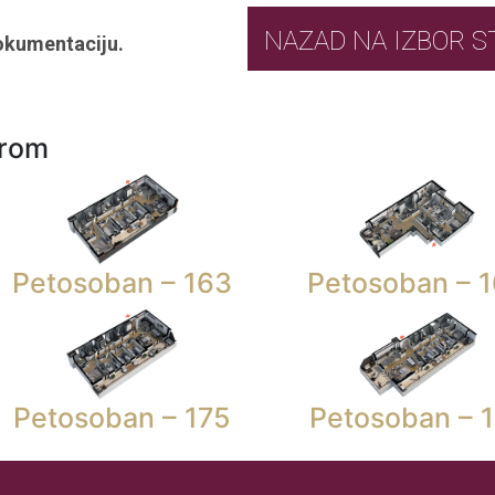
NAZAD NA IZ
okumentaciju.
urom
Petosoban – 163
Petosoban – 
Petosoban – 175
Petosoban – 