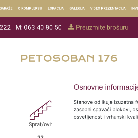
GARAŽE
O KOMPLEKSU
LOKACIJA
GALERIJA
VIDEO PREZENTACIJA
INV
 222
M: 063 40 80 50
Preuzmite brošuru
PETOSOBAN 176
Osnovne informacij
Stanove odlikuje izuzetna f
zasebni spavaći blokovi, ose
osvetljenost i vrhunski kval
Sprat/ovi:
22