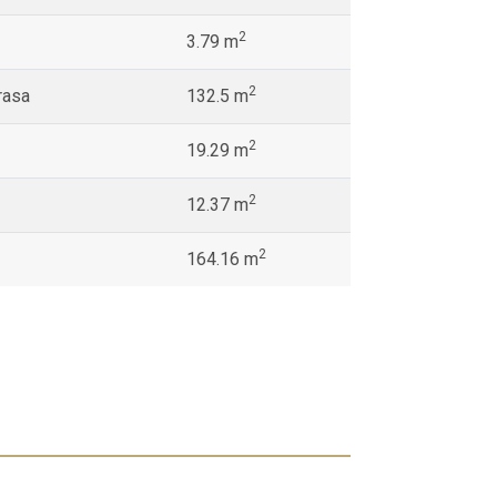
2
3.79 m
2
rasa
132.5 m
2
19.29 m
2
12.37 m
2
164.16 m