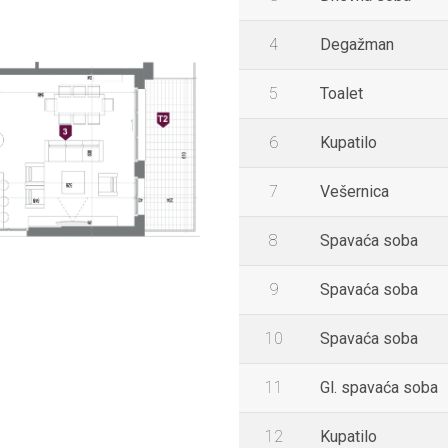
4
Degažman
5
Toalet
6
Kupatilo
7
Vešernica
8
Spavaća soba
9
Spavaća soba
10
Spavaća soba
11
Gl. spavaća soba
12
Kupatilo