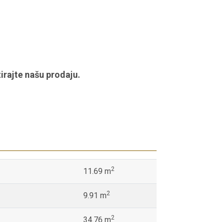
irajte našu prodaju.
2
11.69 m
2
9.91 m
2
34.76 m