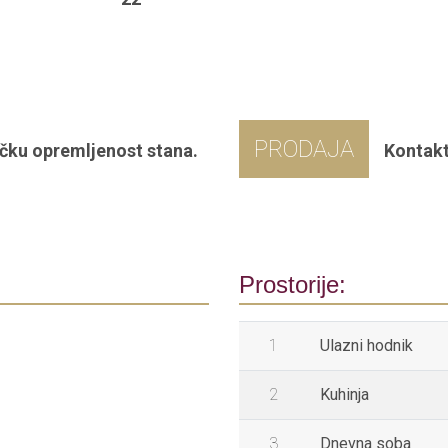
PRODAJA
čku opremljenost stana.
Kontakt
Prostorije:
1
Ulazni hodnik
2
Kuhinja
3
Dnevna soba