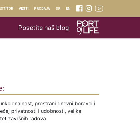
ESTITOR
VESTI
PRODAJA
SR
EN
Posetite naš blog
e:
unkcionalnost, prostrani dnevni boravci i
ćaj privatnosti i udobnosti, velika
itet završnih radova.