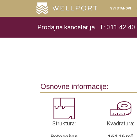
SVI STANOVI
Prodajna kancelarija
T: 011 42 40
Osnovne informacije:
Struktura:
Kvadratura:
2
Petosoban
164.16 m