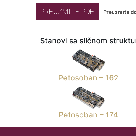
PREUZMITE PDF
Preuzmite d
Stanovi sa sličnom strukt
Petosoban – 162
Petosoban – 174