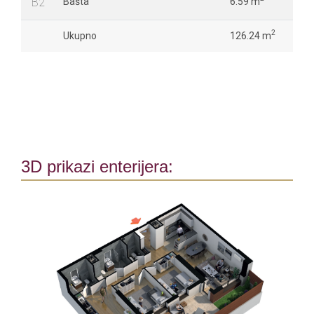
B2
Bašta
6.59 m
2
Ukupno
126.24 m
3D prikazi enterijera: