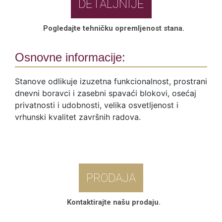
DETALJNIJE
Pogledajte tehničku opremljenost stana.
Osnovne informacije:
Stanove odlikuje izuzetna funkcionalnost, prostrani
dnevni boravci i zasebni spavaći blokovi, osećaj
privatnosti i udobnosti, velika osvetljenost i
vrhunski kvalitet završnih radova.
PRODAJA
Kontaktirajte našu prodaju.