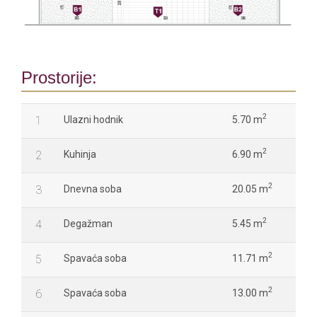
Prostorije:
2
1
Ulazni hodnik
5.70 m
2
2
Kuhinja
6.90 m
2
3
Dnevna soba
20.05 m
2
4
Degažman
5.45 m
2
5
Spavaća soba
11.71 m
2
6
Spavaća soba
13.00 m