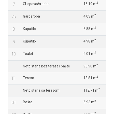
2
7
Gl. spavaća soba
16.19 m
2
7a
Garderoba
4.03 m
2
8
Kupatilo
3.88 m
2
9
Kupatilo
4.98 m
2
10
Toalet
2.01 m
2
Neto stana bez terase i bašte
93.90 m
2
T1
Terasa
18.81 m
2
Neto stana sa terasom
112.71 m
2
B1
Bašta
6.93 m
2