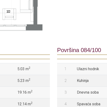
Površina 084/100
2
5.03 m
1
Ulazni hodnik
2
5.23 m
2
Kuhinja
2
19.16 m
3
Dnevna soba
2
12.14 m
4
Spavaća soba