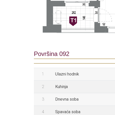
Površina 092
1
Ulazni hodnik
2
Kuhinja
3
Dnevna soba
4
Spavaća soba