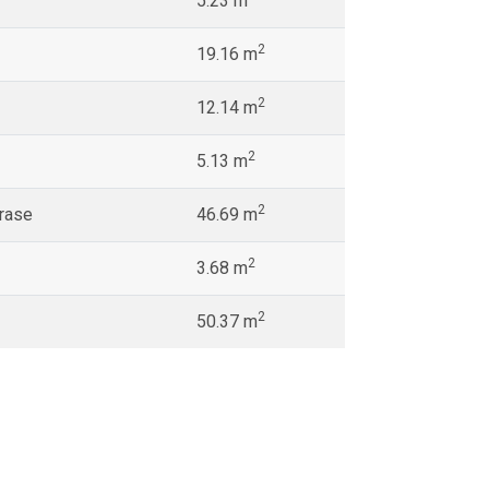
5.23 m
2
19.16 m
2
12.14 m
2
5.13 m
2
erase
46.69 m
2
3.68 m
2
50.37 m