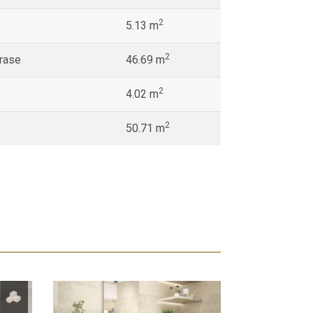
2
5.13 m
2
erase
46.69 m
2
4.02 m
2
50.71 m