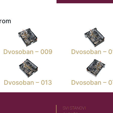
urom
Dvosoban – 009
Dvosoban – 0
Dvosoban – 013
Dvosoban – 0
SVI STANOVI