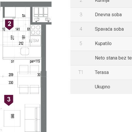
2
Kuhinja
3
Dnevna soba
4
Spavaća soba
5
Kupatilo
Neto stana bez t
T1
Terasa
Ukupno