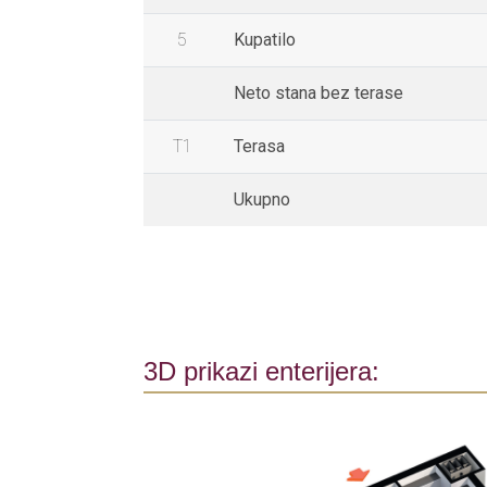
5
Kupatilo
Neto stana bez terase
T1
Terasa
Ukupno
3D prikazi enterijera: