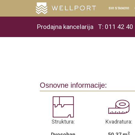
SVI STANOVI
Prodajna kancelarija
T: 011 42 40
Osnovne informacije:
Struktura:
Kvadratura:
2
Dvosoban
50.37 m