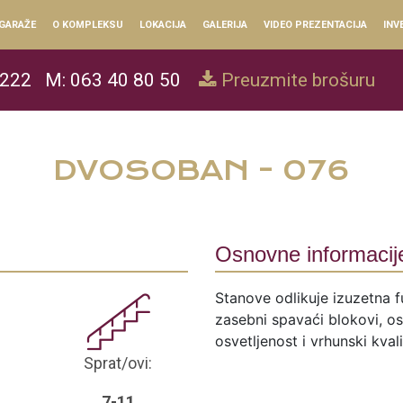
GARAŽE
O KOMPLEKSU
LOKACIJA
GALERIJA
VIDEO PREZENTACIJA
INV
 222
M: 063 40 80 50
Preuzmite brošuru
DVOSOBAN - 076
Osnovne informacij
Stanove odlikuje izuzetna f
zasebni spavaći blokovi, ose
osvetljenost i vrhunski kval
Sprat/ovi:
7-11