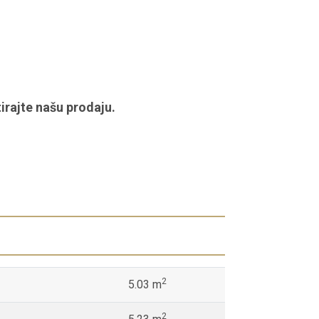
irajte našu prodaju.
2
5.03 m
2