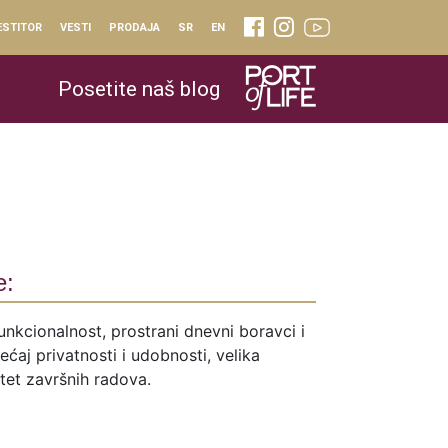
ESTITOR
VESTI
PRODAJA
SR
EN
Posetite naš blog
e:
unkcionalnost, prostrani dnevni boravci i
ćaj privatnosti i udobnosti, velika
itet završnih radova.