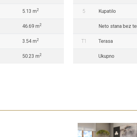
2
5.13 m
5
Kupatilo
2
46.69 m
Neto stana bez t
2
3.54 m
T1
Terasa
2
50.23 m
Ukupno