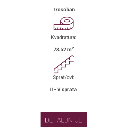
Trosoban
Kvadratura:
2
78.52 m
Sprat/ovi:
II - V sprata
DETALJNIJE