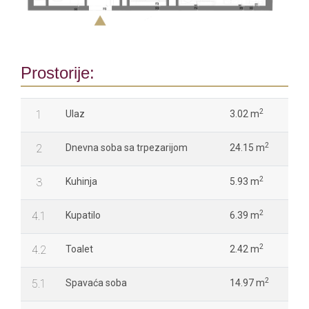
Prostorije:
2
1
Ulaz
3.02 m
2
2
Dnevna soba sa trpezarijom
24.15 m
2
3
Kuhinja
5.93 m
2
4.1
Kupatilo
6.39 m
2
4.2
Toalet
2.42 m
2
5.1
Spavaća soba
14.97 m