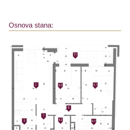
Osnova stana: