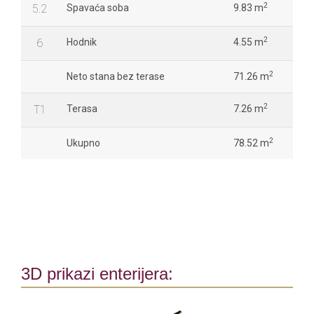
2
5.2
Spavaća soba
9.83 m
2
6
Hodnik
4.55 m
2
Neto stana bez terase
71.26 m
2
T1
Terasa
7.26 m
2
Ukupno
78.52 m
3D prikazi enterijera: