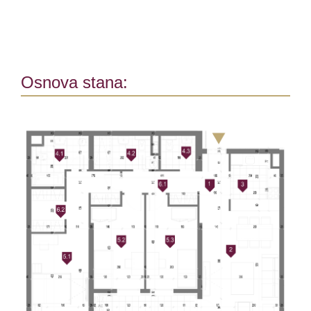
Osnova stana: