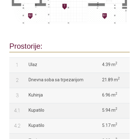
Prostorije:
2
1
Ulaz
4.39 m
2
2
Dnevna soba sa trpezarijom
21.89 m
2
3
Kuhinja
6.96 m
2
4.1
Kupatilo
5.94 m
2
4.2
Kupatilo
5.17 m