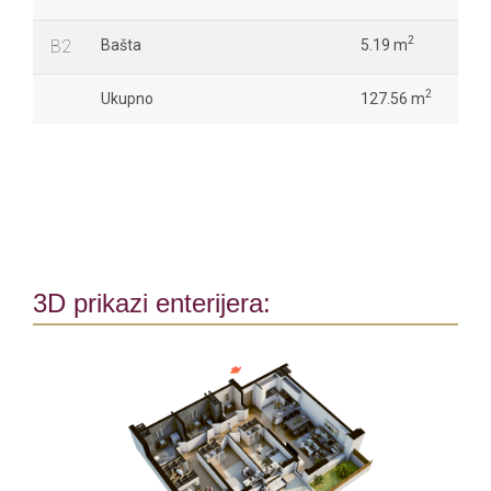
2
B2
Bašta
5.19 m
2
Ukupno
127.56 m
3D prikazi enterijera: