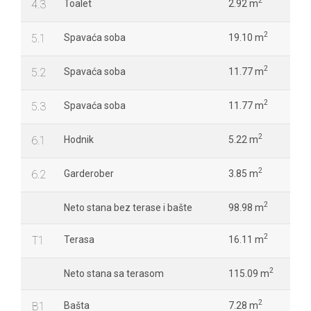
2
4.3
Toalet
2.92 m
2
5.1
Spavaća soba
19.10 m
2
5.2
Spavaća soba
11.77 m
2
5.3
Spavaća soba
11.77 m
2
6.1
Hodnik
5.22 m
2
6.2
Garderober
3.85 m
2
Neto stana bez terase i bašte
98.98 m
2
T1
Terasa
16.11 m
2
Neto stana sa terasom
115.09 m
2
B1
Bašta
7.28 m