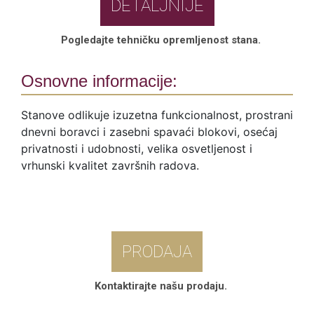
DETALJNIJE
Pogledajte tehničku opremljenost stana.
Osnovne informacije:
Stanove odlikuje izuzetna funkcionalnost, prostrani
dnevni boravci i zasebni spavaći blokovi, osećaj
privatnosti i udobnosti, velika osvetljenost i
vrhunski kvalitet završnih radova.
PRODAJA
Kontaktirajte našu prodaju.