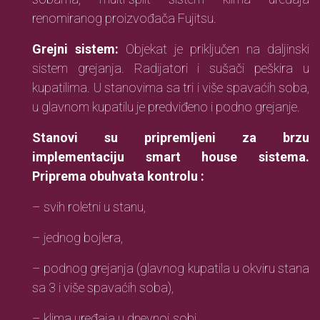
renomiranog proizvođača Fujitsu.
Grejni sistem:
Objekat je priključen na daljinski
sistem grejanja. Radijatori i sušači peškira u
kupatilima. U stanovima sa tri i više spavaćih soba,
u glavnom kupatilu je predviđeno i podno grejanje.
Stanovi su pripremljeni za brzu
implementaciju smart house sistema.
Priprema obuhvata kontrolu :
– svih roletni u stanu,
– jednog bojlera,
– podnog grejanja (glavnog kupatila u okviru stana
sa 3 i više spavaćih soba),
– klima uređaja u dnevnoj sobi,