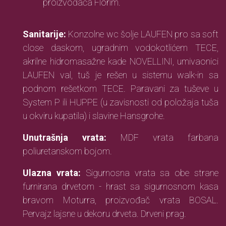
proizvođača Florim.
Sanitarije:
Konzolne wc šolje LAUFEN pro sa soft
close daskom, ugradnim vodokotlićem TECE,
akrilne hidromasažne kade NOVELLINI, umivaonici
LAUFEN val, tuš je rešen u sistemu walk-in sa
podnom rešetkom TECE. Paravani za tuševe u
System P ili HUPPE (u zavisnosti od položaja tuša
u okviru kupatila) i slavine Hansgrohe.
Unutrašnja vrata:
MDF vrata farbana
poliuretanskom bojom.
Ulazna vrata:
Sigurnosna vrata sa obe strane
furnirana drvetom - hrast sa sigurnosnom kasa
bravom Moturra, proizvođač vrata BOSAL.
Pervajz lajsne u dekoru drveta. Drveni prag.