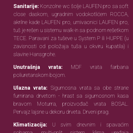
Sanitarije:
Konzolne wc šolje LAUFEN pro sa soft
close daskom, ugradnim vodokotlićem ROCCA,
akrilne kade LAUFEN pro, umivaonici LAUFEN pro,
tuš je rešen u sistemu walk-in sa podnom rešetkom
TECE. Paravani za tuševe u System P ili HUPPE (u
zavisnosti od položaja tuša u okviru kupatila) i
slavine Hansgrohe.
Unutrašnja vrata:
MDF vrata farbana
poliuretanskom bojom.
Ulazna vrata:
Sigurnosna vrata sa obe strane
furnirana drvetom - hrast sa sigurnosnom kasa
bravom Moturra, proizvođač vrata BOSAL.
Pervajz lajsne u dekoru drveta. Drveni prag.
Klimatizacija:
U svim dnevnim i spavaćim
sobama, multi-split sistem klima uređaja