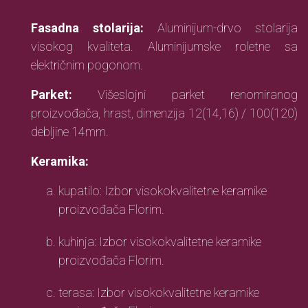
Fasadna stolarija:
Aluminijum-drvo stolarija
visokog kvaliteta. Aluminijumske roletne sa
električnim pogonom.
Parket:
Višeslojni parket renomiranog
proizvođača, hrast, dimenzija 12(14,16) / 100(120)
debljine 14mm.
Keramika:
kupatilo: Izbor visokokvalitetne keramike
proizvođača Florim.
kuhinja: Izbor visokokvalitetne keramike
proizvođača Florim.
terasa: Izbor visokokvalitetne keramike