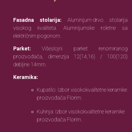
Fasadna stolarija:
Aluminijum-drvo stolarija
visokog kvaliteta. Aluminijumske roletne sa
električnim pogonom.
Parket:
Višeslojni parket renomiranog
proizvođača, dimenzija 12(14,16) / 100(120)
debljine 14mm.
Keramika:
Kupatilo: Izbor visokokvalitetne keramike
proizvođača Florim.
Kuhinja: Izbor visokokvalitetne keramike
proizvođača Florim.