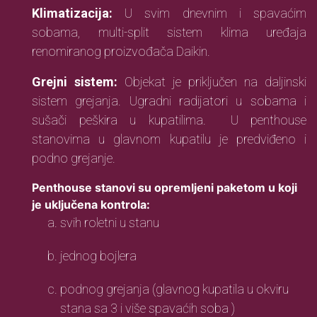
Klimatizacija:
U svim dnevnim i spavaćim
sobama, multi-split sistem klima uređaja
renomiranog proizvođača Daikin.
Grejni sistem:
Objekat je priključen na daljinski
sistem grejanja. Ugradni radijatori u sobama i
sušači peškira u kupatilima. U penthouse
stanovima u glavnom kupatilu je predviđeno i
podno grejanje.
Penthouse stanovi su opremljeni paketom u koji
je uključena kontrola:
svih roletni u stanu
jednog bojlera
podnog grejanja (glavnog kupatila u okviru
stana sa 3 i više spavaćih soba )