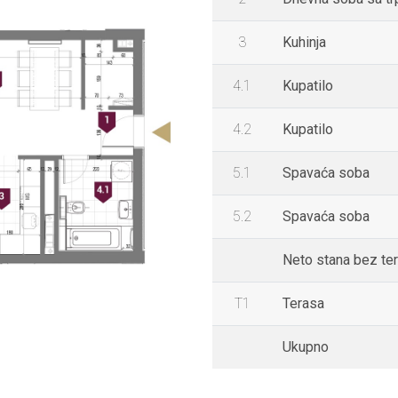
3
Kuhinja
4.1
Kupatilo
4.2
Kupatilo
5.1
Spavaća soba
5.2
Spavaća soba
Neto stana bez te
T1
Terasa
Ukupno