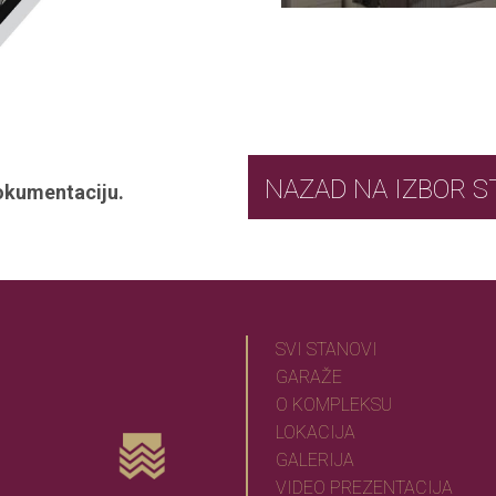
NAZAD NA IZ
okumentaciju.
SVI STANOVI
GARAŽE
O KOMPLEKSU
LOKACIJA
GALERIJA
VIDEO PREZENTACIJA