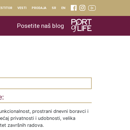
ESTITOR
VESTI
PRODAJA
SR
EN
Posetite naš blog
e:
unkcionalnost, prostrani dnevni boravci i
ćaj privatnosti i udobnosti, velika
itet završnih radova.