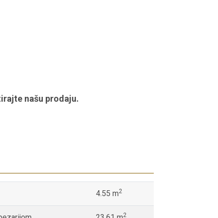
irajte našu prodaju.
2
4.55 m
2
pezarijom
23.61 m