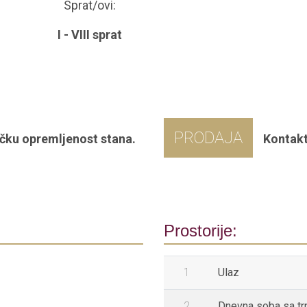
Sprat/ovi:
I - VIII sprat
PRODAJA
čku opremljenost stana.
Kontakt
Prostorije:
1
Ulaz
2
Dnevna soba sa tr