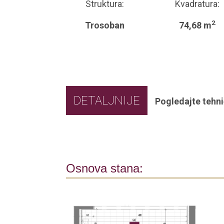
Struktura:
Kvadratura:
2
Trosoban
74,68 m
DETALJNIJE
Pogledajte tehni
Osnova stana: