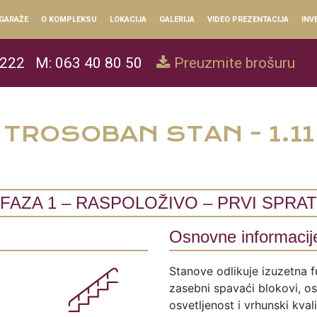
GARAŽE
O KOMPLEKSU
LOKACIJA
GALERIJA
VIDEO PREZENTACIJA
INV
 222
M: 063 40 80 50
Preuzmite brošuru
TROSOBAN STAN - 1.11
FAZA 1 – RASPOLOŽIVO – PRVI SPRAT
Osnovne informacij
Stanove odlikuje izuzetna f
zasebni spavaći blokovi, ose
osvetljenost i vrhunski kval