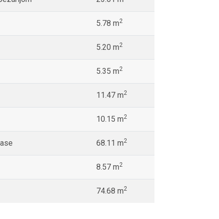
2
5.78 m
2
5.20 m
2
5.35 m
2
11.47 m
2
10.15 m
2
rase
68.11 m
2
8.57 m
2
74.68 m