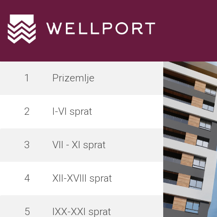
1
Prizemlje
2
I-VI sprat
3
VII - XI sprat
4
XII-XVIII sprat
5
IXX-XXI sprat