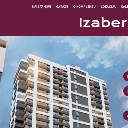
SVI STANOVI
GARAŽE
O KOMPLEKSU
LOKACIJA
GALE
Izaber