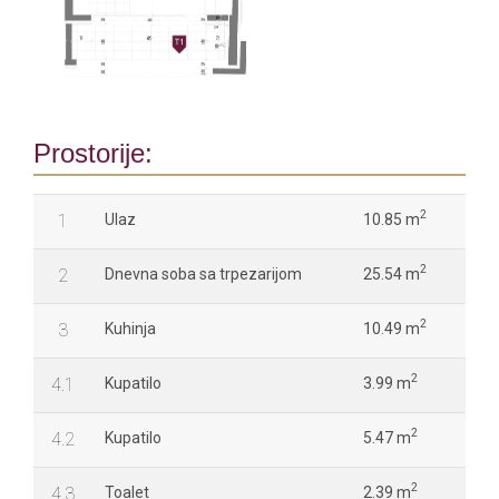
Prostorije:
2
1
Ulaz
10.85 m
2
2
Dnevna soba sa trpezarijom
25.54 m
2
3
Kuhinja
10.49 m
2
4.1
Kupatilo
3.99 m
2
4.2
Kupatilo
5.47 m
2
4.3
Toalet
2.39 m