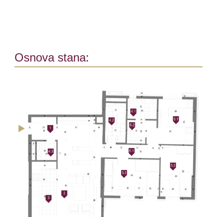
Osnova stana: