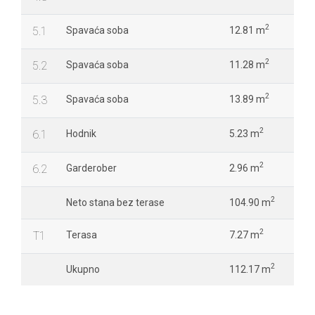
2
5.1
Spavaća soba
12.81 m
2
5.2
Spavaća soba
11.28 m
2
5.3
Spavaća soba
13.89 m
2
6.1
Hodnik
5.23 m
2
6.2
Garderober
2.96 m
2
Neto stana bez terase
104.90 m
2
T1
Terasa
7.27 m
2
Ukupno
112.17 m