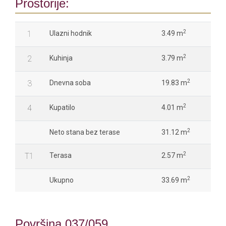
Prostorije:
2
1
Ulazni hodnik
3.49 m
2
2
Kuhinja
3.79 m
2
3
Dnevna soba
19.83 m
2
4
Kupatilo
4.01 m
2
Neto stana bez terase
31.12 m
2
T1
Terasa
2.57 m
2
Ukupno
33.69 m
Površina 037/059