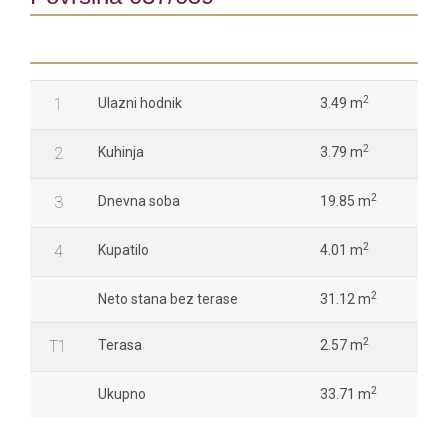
2
1
Ulazni hodnik
3.49 m
2
2
Kuhinja
3.79 m
2
3
Dnevna soba
19.85 m
2
4
Kupatilo
4.01 m
2
Neto stana bez terase
31.12 m
2
T1
Terasa
2.57 m
2
Ukupno
33.71 m