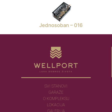
Jednosoban – 016
SVI STANOVI
GARAŽE
O KOMPLEKSU
LOKACIJA
GALERIJA