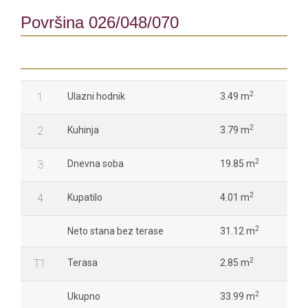
Površina 026/048/070
2
1
Ulazni hodnik
3.49 m
2
2
Kuhinja
3.79 m
2
3
Dnevna soba
19.85 m
2
4
Kupatilo
4.01 m
2
Neto stana bez terase
31.12 m
2
T1
Terasa
2.85 m
2
Ukupno
33.99 m