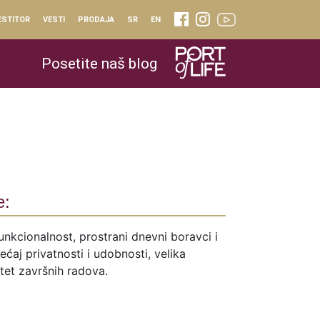
ESTITOR
VESTI
PRODAJA
SR
EN
Posetite naš blog
0
e:
unkcionalnost, prostrani dnevni boravci i
ćaj privatnosti i udobnosti, velika
itet završnih radova.