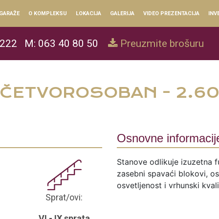
GARAŽE
O KOMPLEKSU
LOKACIJA
GALERIJA
VIDEO PREZENTACIJA
INV
 222
M: 063 40 80 50
Preuzmite brošuru
ČETVOROSOBAN - 2.6
Osnovne informacij
Stanove odlikuje izuzetna f
zasebni spavaći blokovi, ose
osvetljenost i vrhunski kval
Sprat/ovi:
VI - IX sprata