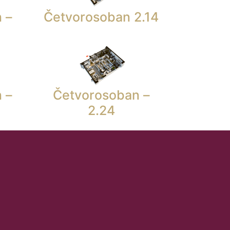
 –
Četvorosoban 2.14
 –
Četvorosoban –
2.24