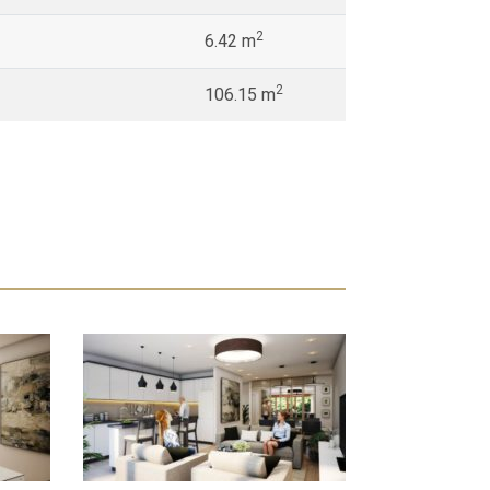
2
6.42 m
2
106.15 m