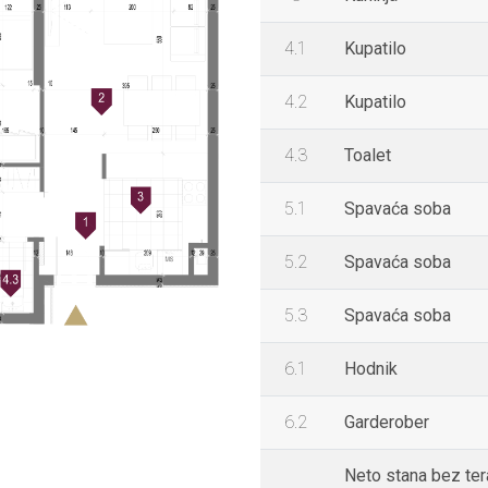
4.1
Kupatilo
4.2
Kupatilo
4.3
Toalet
5.1
Spavaća soba
5.2
Spavaća soba
5.3
Spavaća soba
6.1
Hodnik
6.2
Garderober
Neto stana bez te