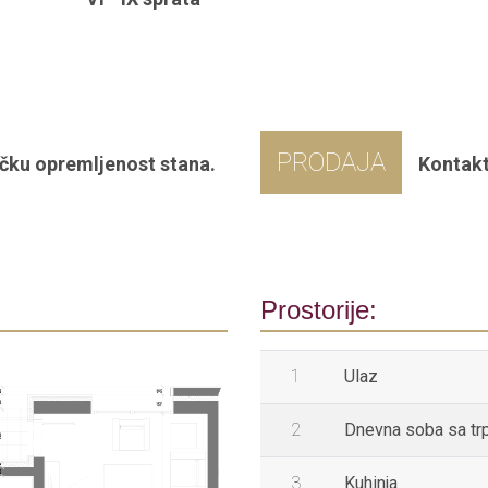
PRODAJA
čku opremljenost stana.
Kontakt
Prostorije:
1
Ulaz
2
Dnevna soba sa tr
3
Kuhinja