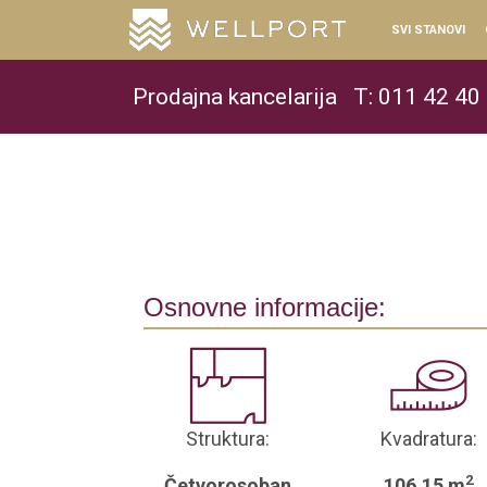
SVI STANOVI
Prodajna kancelarija
T: 011 42 40
Osnovne informacije:
Struktura:
Kvadratura:
2
Četvorosoban
106.15 m