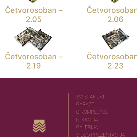
Četvorosoban –
Četvorosoban
2.05
2.06
Četvorosoban –
Četvorosoban
2.19
2.23
SVI STANOVI
GARAŽE
O KOMPLEKSU
LOKACIJA
GALERIJA
VIDEO PREZENTACIJA