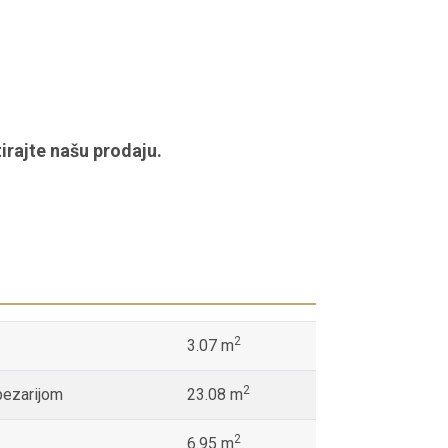
irajte našu prodaju.
2
3.07 m
2
pezarijom
23.08 m
2
6.95 m