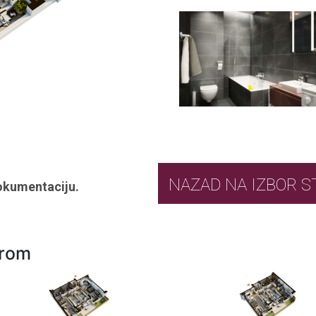
NAZAD NA IZ
okumentaciju.
urom