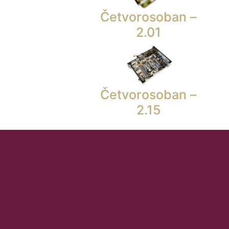
Četvorosoban –
2.01
Četvorosoban –
2.15