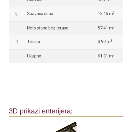
2
5
Spavaća soba
13.45 m
2
Neto stana bez terase
57.41 m
2
T1
Terasa
3.90 m
2
Ukupno
61.31 m
3D prikazi enterijera: