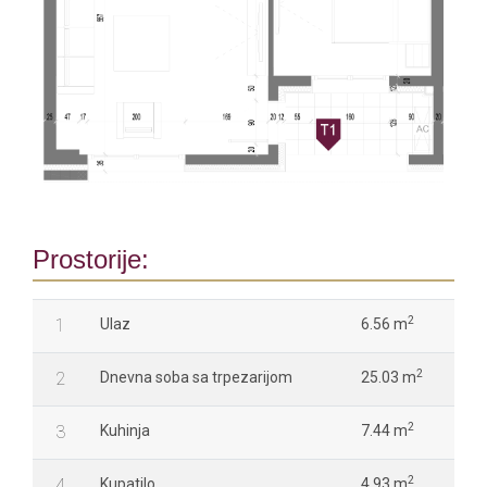
Prostorije:
2
1
Ulaz
6.56 m
2
2
Dnevna soba sa trpezarijom
25.03 m
2
3
Kuhinja
7.44 m
2
4
Kupatilo
4.93 m