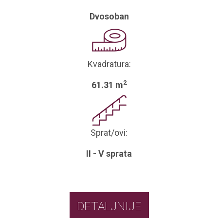
Dvosoban
Kvadratura:
2
61.31 m
Sprat/ovi:
II - V sprata
DETALJNIJE