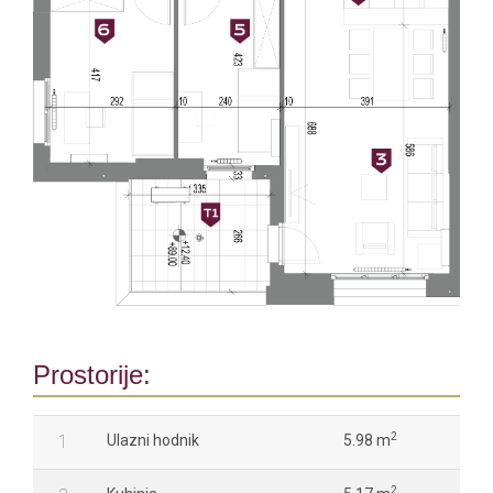
Prostorije:
2
1
Ulazni hodnik
5.98 m
2