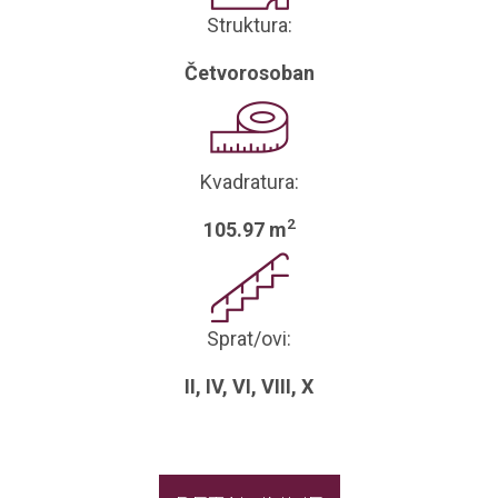
Struktura:
Četvorosoban
Kvadratura:
2
105.97 m
Sprat/ovi:
II, IV, VI, VIII, X