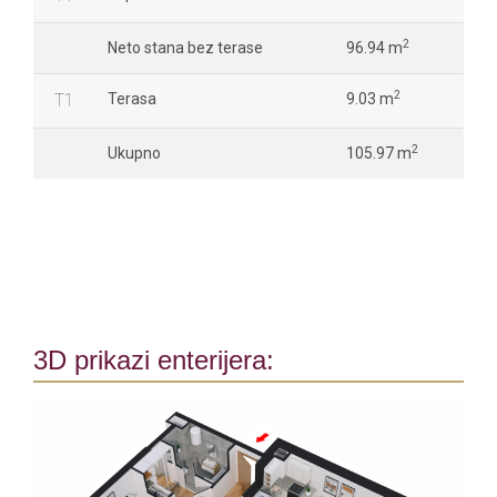
2
Neto stana bez terase
96.94 m
2
T1
Terasa
9.03 m
2
Ukupno
105.97 m
3D prikazi enterijera: