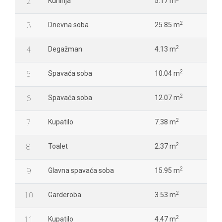
2
Kuhinja
5.17 m
2
3
Dnevna soba
25.85 m
2
4
Degažman
4.13 m
2
5
Spavaća soba
10.04 m
2
6
Spavaća soba
12.07 m
2
7
Kupatilo
7.38 m
2
8
Toalet
2.37 m
2
9
Glavna spavaća soba
15.95 m
2
10
Garderoba
3.53 m
2
11
Kupatilo
4.47 m