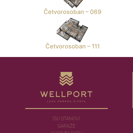
Četvorosoban – 069
Četvorosoban – 111
SVI STANOVI
GARAŽE