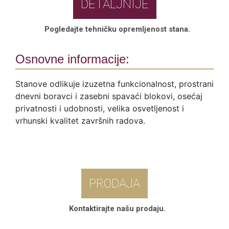
DETALJNIJE
Pogledajte tehničku opremljenost stana.
Osnovne informacije:
Stanove odlikuje izuzetna funkcionalnost, prostrani
dnevni boravci i zasebni spavaći blokovi, osećaj
privatnosti i udobnosti, velika osvetljenost i
vrhunski kvalitet završnih radova.
PRODAJA
Kontaktirajte našu prodaju.