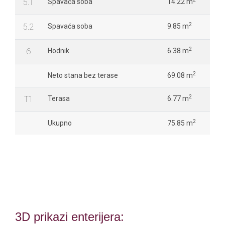
5.1
Spavaća soba
14.22 m
2
5.2
Spavaća soba
9.85 m
2
6
Hodnik
6.38 m
2
Neto stana bez terase
69.08 m
2
T1
Terasa
6.77 m
2
Ukupno
75.85 m
3D prikazi enterijera: