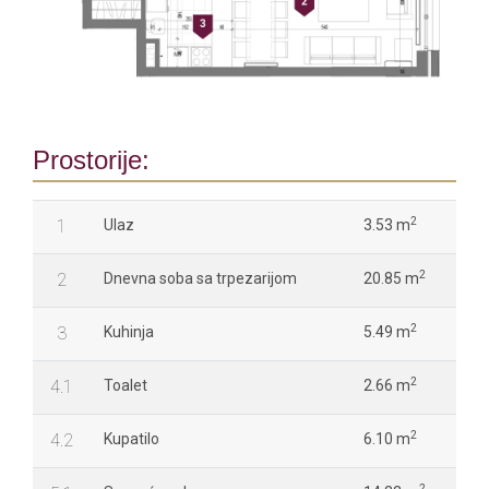
Prostorije:
2
1
Ulaz
3.53 m
2
2
Dnevna soba sa trpezarijom
20.85 m
2
3
Kuhinja
5.49 m
2
4.1
Toalet
2.66 m
2
4.2
Kupatilo
6.10 m
2