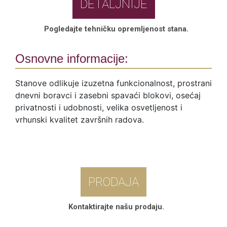
DETALJNIJE
Pogledajte tehničku opremljenost stana.
Osnovne informacije:
Stanove odlikuje izuzetna funkcionalnost, prostrani
dnevni boravci i zasebni spavaći blokovi, osećaj
privatnosti i udobnosti, velika osvetljenost i
vrhunski kvalitet završnih radova.
PRODAJA
Kontaktirajte našu prodaju.