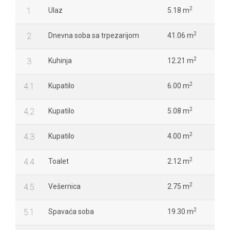
2
1
Ulaz
5.18 m
2
2
Dnevna soba sa trpezarijom
41.06 m
2
3
Kuhinja
12.21 m
2
4.1
Kupatilo
6.00 m
2
4,2
Kupatilo
5.08 m
2
4.3
Kupatilo
4.00 m
2
4.4
Toalet
2.12 m
2
4.5
Vešernica
2.75 m
2
5.1
Spavaća soba
19.30 m