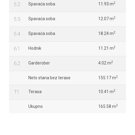
2
5.2
Spavaća soba
11.93 m
2
5.3
Spavaća soba
12.07 m
2
5.4
Spavaća soba
18.24 m
2
6.1
Hodnik
11.21 m
2
6.2
Garderober
4.02 m
2
Neto stana bez terase
155.17 m
2
T1
Terasa
10.41 m
2
Ukupno
165.58 m