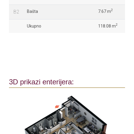
2
B2
Bašta
7.67 m
2
Ukupno
118.08 m
3D prikazi enterijera: