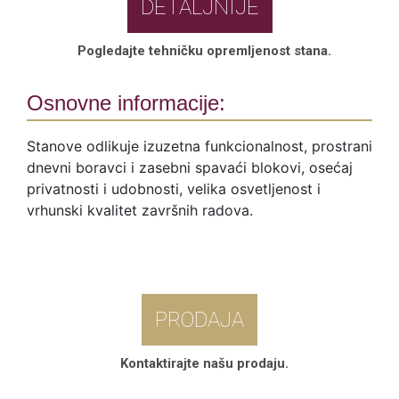
DETALJNIJE
Pogledajte tehničku opremljenost stana.
Osnovne informacije:
Stanove odlikuje izuzetna funkcionalnost, prostrani
dnevni boravci i zasebni spavaći blokovi, osećaj
privatnosti i udobnosti, velika osvetljenost i
vrhunski kvalitet završnih radova.
PRODAJA
Kontaktirajte našu prodaju.