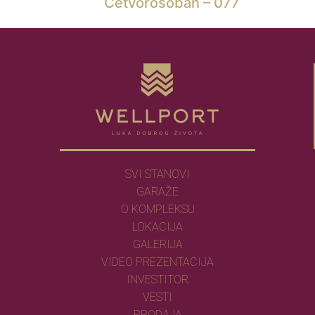
Četvorosoban – 077
SVI STANOVI
GARAŽE
O KOMPLEKSU
LOKACIJA
GALERIJA
VIDEO PREZENTACIJA
INVESTITOR
VESTI
PRODAJA