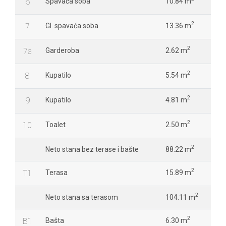
6
Spavaća soba
10.84 m
2
7
Gl. spavaća soba
13.36 m
2
7a
Garderoba
2.62 m
2
8
Kupatilo
5.54 m
2
9
Kupatilo
4.81 m
2
10
Toalet
2.50 m
2
Neto stana bez terase i bašte
88.22 m
2
T1
Terasa
15.89 m
2
Neto stana sa terasom
104.11 m
2
B1
Bašta
6.30 m