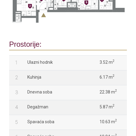
Prostorije:
2
1
Ulazni hodnik
3.52 m
2
2
Kuhinja
6.17 m
2
3
Dnevna soba
22.38 m
2
4
Degažman
5.87 m
2
5
Spavaća soba
10.63 m
2