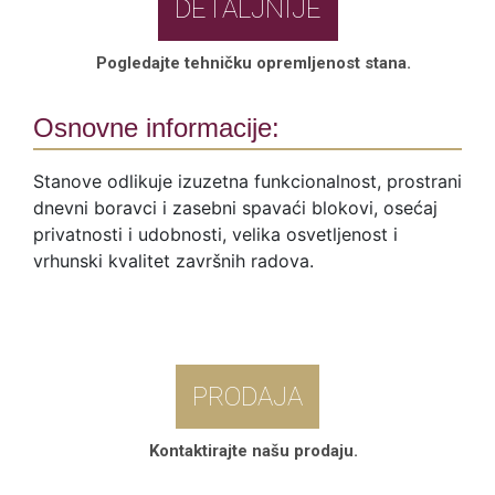
DETALJNIJE
Pogledajte tehničku opremljenost stana.
Osnovne informacije:
Stanove odlikuje izuzetna funkcionalnost, prostrani
dnevni boravci i zasebni spavaći blokovi, osećaj
privatnosti i udobnosti, velika osvetljenost i
vrhunski kvalitet završnih radova.
PRODAJA
Kontaktirajte našu prodaju.