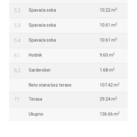
2
5.2
Spavaća soba
10.22 m
2
5.3
Spavaća soba
10.61 m
2
5.4
Spavaća soba
10.61 m
2
6.1
Hodnik
9.60 m
2
6.2
Garderober
1.68 m
2
Neto stana bez terase
107.42 m
2
T1
Terasa
29.24 m
2
Ukupno
136.66 m