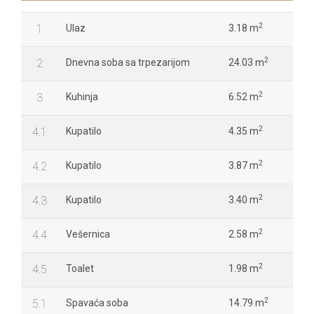
2
1
Ulaz
3.18 m
2
2
Dnevna soba sa trpezarijom
24.03 m
2
3
Kuhinja
6.52 m
2
4.1
Kupatilo
4.35 m
2
4.2
Kupatilo
3.87 m
2
4.3
Kupatilo
3.40 m
2
4.4
Vešernica
2.58 m
2
4.5
Toalet
1.98 m
2
5.1
Spavaća soba
14.79 m