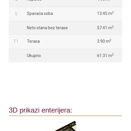
2
5
Spavaća soba
13.45 m
2
Neto stana bez terase
57.41 m
2
T1
Terasa
3.90 m
2
Ukupno
61.31 m
3D prikazi enterijera: