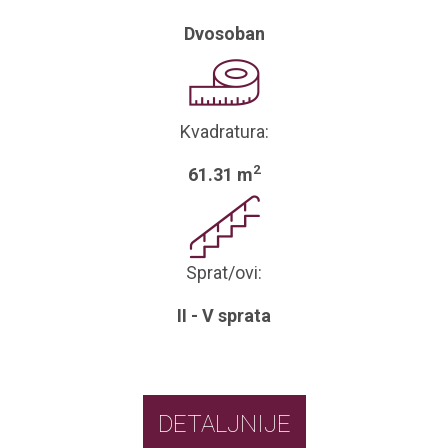
Dvosoban
Kvadratura:
2
61.31 m
Sprat/ovi:
II - V sprata
DETALJNIJE