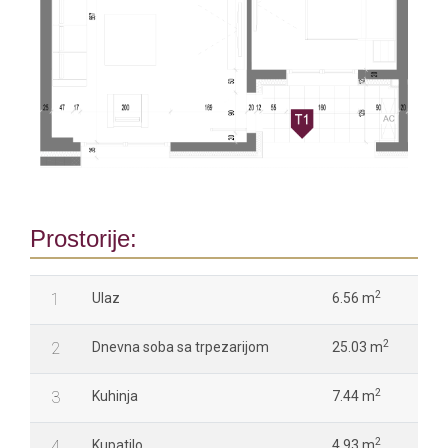
Prostorije:
2
1
Ulaz
6.56 m
2
2
Dnevna soba sa trpezarijom
25.03 m
2
3
Kuhinja
7.44 m
2
4
Kupatilo
4.93 m