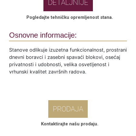
DETALJNIJE
Pogledajte tehničku opremljenost stana.
Osnovne informacije:
Stanove odlikuje izuzetna funkcionalnost, prostrani
dnevni boravci i zasebni spavaći blokovi, osećaj
privatnosti i udobnosti, velika osvetljenost i
vrhunski kvalitet završnih radova.
PRODAJA
Kontaktirajte našu prodaju.