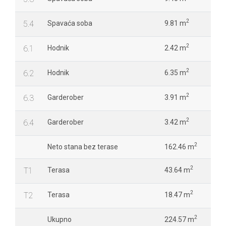
2
5.4
Spavaća soba
9.81 m
2
6.1
Hodnik
2.42 m
2
6.2
Hodnik
6.35 m
2
6.3
Garderober
3.91 m
2
6.4
Garderober
3.42 m
2
Neto stana bez terase
162.46 m
2
T1
Terasa
43.64 m
2
T2
Terasa
18.47 m
2
Ukupno
224.57 m