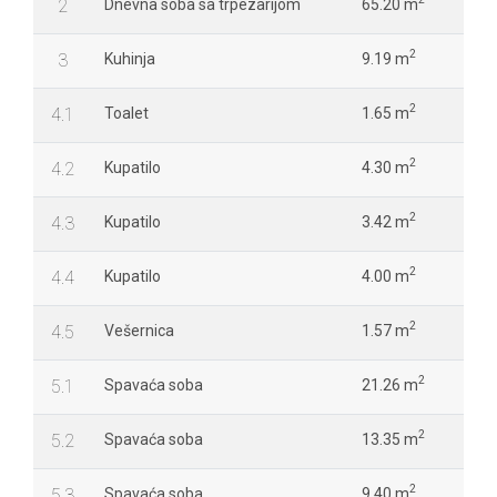
2
Dnevna soba sa trpezarijom
65.20 m
2
3
Kuhinja
9.19 m
2
4.1
Toalet
1.65 m
2
4.2
Kupatilo
4.30 m
2
4.3
Kupatilo
3.42 m
2
4.4
Kupatilo
4.00 m
2
4.5
Vešernica
1.57 m
2
5.1
Spavaća soba
21.26 m
2
5.2
Spavaća soba
13.35 m
2
5.3
Spavaća soba
9.40 m