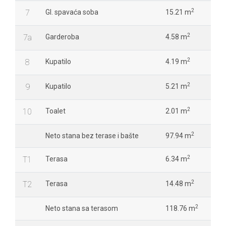
2
7
Gl. spavaća soba
15.21 m
2
7a
Garderoba
4.58 m
2
8
Kupatilo
4.19 m
2
9
Kupatilo
5.21 m
2
10
Toalet
2.01 m
2
Neto stana bez terase i bašte
97.94 m
2
T1
Terasa
6.34 m
2
T2
Terasa
14.48 m
2
Neto stana sa terasom
118.76 m