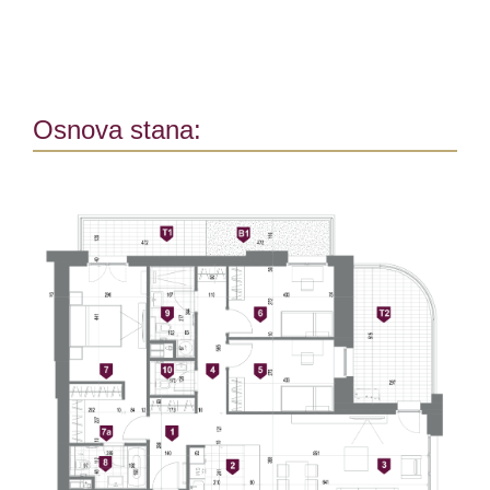
Osnova stana: