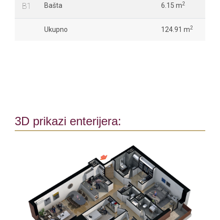
2
B1
Bašta
6.15 m
2
Ukupno
124.91 m
3D prikazi enterijera: