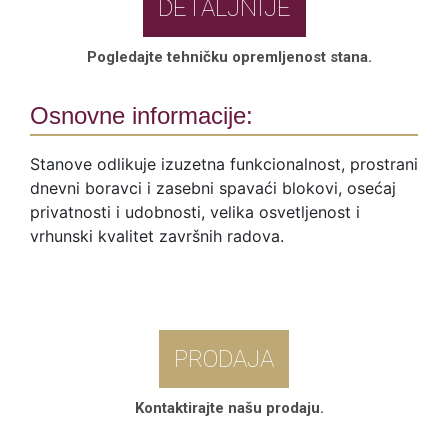
DETALJNIJE
Pogledajte tehničku opremljenost stana.
Osnovne informacije:
Stanove odlikuje izuzetna funkcionalnost, prostrani
dnevni boravci i zasebni spavaći blokovi, osećaj
privatnosti i udobnosti, velika osvetljenost i
vrhunski kvalitet završnih radova.
PRODAJA
Kontaktirajte našu prodaju.