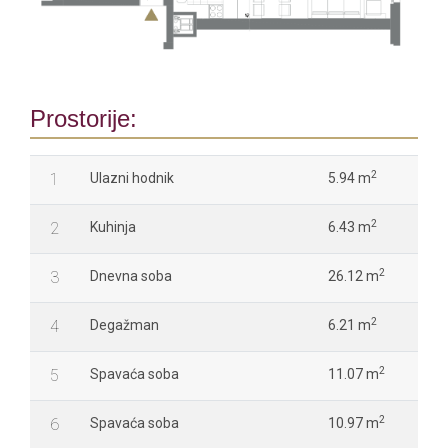
Prostorije:
2
1
Ulazni hodnik
5.94 m
2
2
Kuhinja
6.43 m
2
3
Dnevna soba
26.12 m
2
4
Degažman
6.21 m
2
5
Spavaća soba
11.07 m
2
6
Spavaća soba
10.97 m