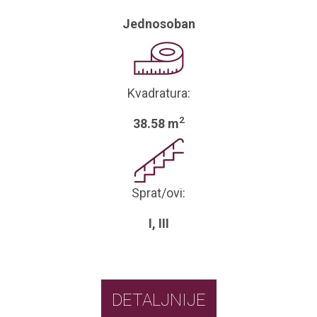
Jednosoban
Kvadratura:
2
38.58 m
Sprat/ovi:
I, III
DETALJNIJE