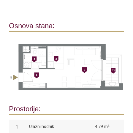
Osnova stana:
Prostorije:
2
1
Ulazni hodnik
4.79 m