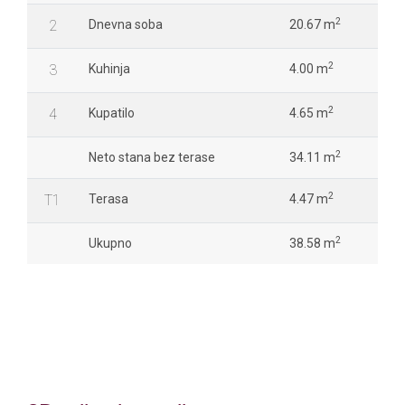
2
2
Dnevna soba
20.67 m
2
3
Kuhinja
4.00 m
2
4
Kupatilo
4.65 m
2
Neto stana bez terase
34.11 m
2
T1
Terasa
4.47 m
2
Ukupno
38.58 m