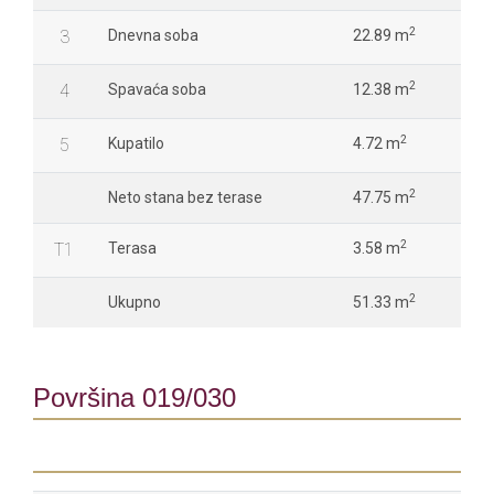
2
3
Dnevna soba
22.89 m
2
4
Spavaća soba
12.38 m
2
5
Kupatilo
4.72 m
2
Neto stana bez terase
47.75 m
2
T1
Terasa
3.58 m
2
Ukupno
51.33 m
Površina 019/030