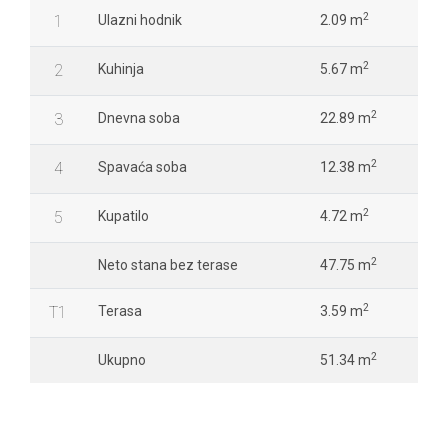
2
1
Ulazni hodnik
2.09 m
2
2
Kuhinja
5.67 m
2
3
Dnevna soba
22.89 m
2
4
Spavaća soba
12.38 m
2
5
Kupatilo
4.72 m
2
Neto stana bez terase
47.75 m
2
T1
Terasa
3.59 m
2
Ukupno
51.34 m