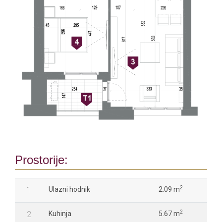
Prostorije:
2
1
Ulazni hodnik
2.09 m
2
2
Kuhinja
5.67 m