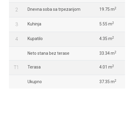
2
2
Dnevna soba sa trpezarijom
19.75 m
2
3
Kuhinja
5.55 m
2
4
Kupatilo
4.35 m
2
Neto stana bez terase
33.34 m
2
T1
Terasa
4.01 m
2
Ukupno
37.35 m