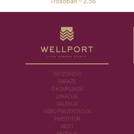
Trosoban – 2.56
SVI STANOVI
GARAŽE
O KOMPLEKSU
LOKACIJA
GALERIJA
VIDEO PREZENTACIJA
INVESTITOR
VESTI
PRODAJA