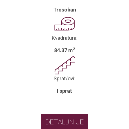
Trosoban
Kvadratura:
2
84.37 m
Sprat/ovi:
I sprat
DETALJNIJE