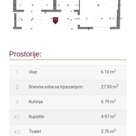
Prostorije:
2
1
Ulaz
6.10 m
2
2
Dnevna soba sa trpezarijom
27.93 m
2
3
Kuhinja
6.79 m
2
4.1
Kupatilo
4.97 m
2
4.2
Toalet
2.75 m