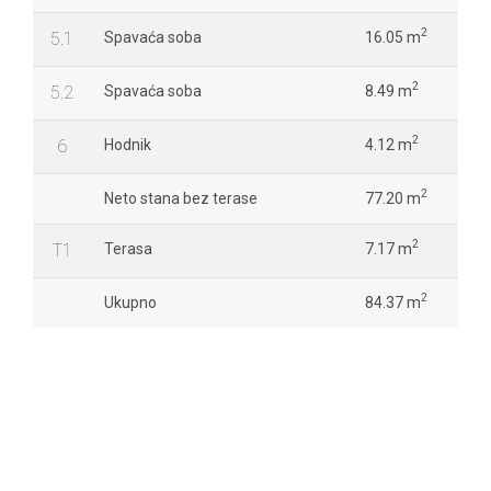
2
5.1
Spavaća soba
16.05 m
2
5.2
Spavaća soba
8.49 m
2
6
Hodnik
4.12 m
2
Neto stana bez terase
77.20 m
2
T1
Terasa
7.17 m
2
Ukupno
84.37 m