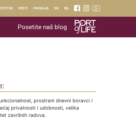
ESTITOR
VESTI
PRODAJA
SR
EN
Posetite naš blog
e:
unkcionalnost, prostrani dnevni boravci i
ćaj privatnosti i udobnosti, velika
itet završnih radova.