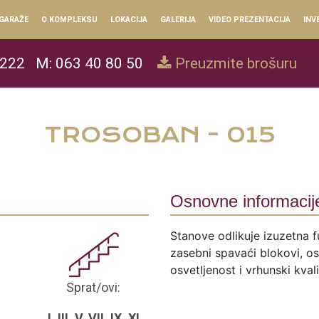
GARAŽE
O KOMPLEKSU
LOKACIJA
GALERIJA
VIDEO PREZENTACIJA
INV
 222
M: 063 40 80 50
Preuzmite brošuru
TROSOBAN - 015
Osnovne informacij
Stanove odlikuje izuzetna f
zasebni spavaći blokovi, ose
osvetljenost i vrhunski kval
Sprat/ovi:
I, III, V, VII, IX, XI