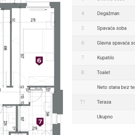
4
Degažman
5
Spavaća soba
6
Glavna spavaća s
7
Kupatilo
8
Toalet
Neto stana bez t
T1
Terasa
Ukupno