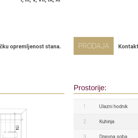
PRODAJA
čku opremljenost stana.
Kontakt
Prostorije:
1
Ulazni hodnik
2
Kuhinja
3
Dnevna soba