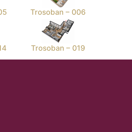
05
Trosoban – 006
14
Trosoban – 019