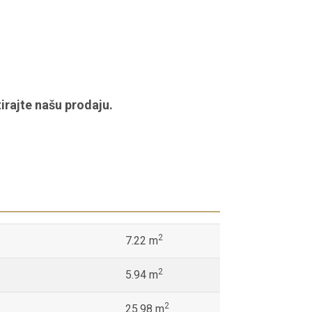
irajte našu prodaju.
2
7.22 m
2
5.94 m
2
25.98 m