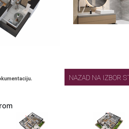
NAZAD NA IZ
okumentaciju.
urom