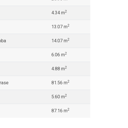
2
4.34 m
2
13.07 m
2
oba
14.07 m
2
6.06 m
2
4.88 m
2
erase
81.56 m
2
5.60 m
2
87.16 m