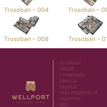
Trosoban – 004
Trosoban – 0
Trosoban – 008
Trosoban – 0
SVI STANOVI
GARAŽE
O KOMPLEKSU
LOKACIJA
GALERIJA
VIDEO PREZENTACIJA
INVESTITOR
VESTI