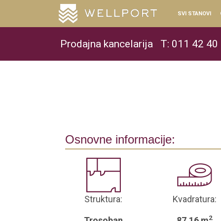
SVI STANOVI
Prodajna kancelarija
T: 011 42 40
Osnovne informacije:
Struktura:
Kvadratura:
2
Trosoban
87.16 m