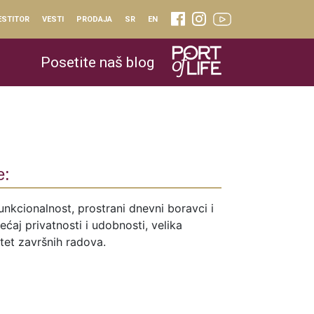
ESTITOR
VESTI
PRODAJA
SR
EN
Posetite naš blog
e:
unkcionalnost, prostrani dnevni boravci i
ćaj privatnosti i udobnosti, velika
itet završnih radova.