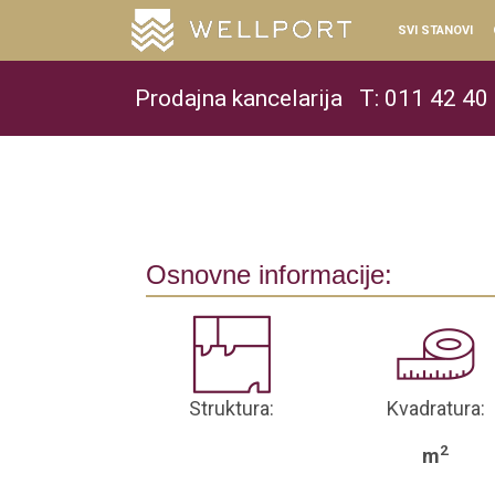
SVI STANOVI
Prodajna kancelarija
T: 011 42 40
Osnovne informacije:
Struktura:
Kvadratura:
2
m