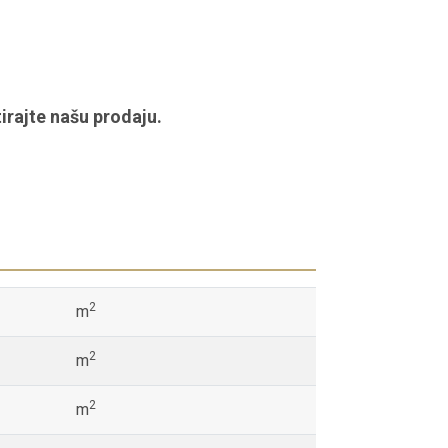
irajte našu prodaju.
2
m
2
m
2
m