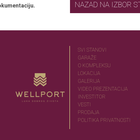
NAZAD NA IZ
okumentaciju.
SVI STANOVI
GARAŽE
O KOMPLEKSU
LOKACIJA
GALERIJA
VIDEO PREZENTACIJA
INVESTITOR
VESTI
PRODAJA
POLITIKA PRIVATNOSTI