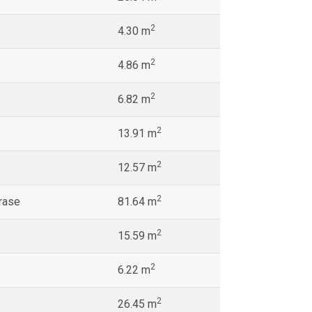
2
4.30 m
2
4.86 m
2
6.82 m
2
13.91 m
2
12.57 m
2
rase
81.64 m
2
15.59 m
2
6.22 m
2
26.45 m