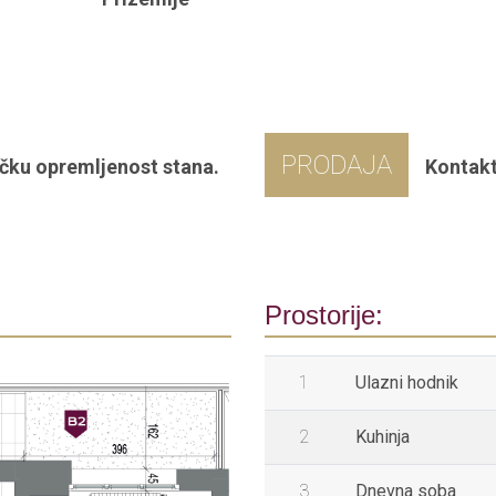
PRODAJA
čku opremljenost stana.
Kontakt
Prostorije:
1
Ulazni hodnik
2
Kuhinja
3
Dnevna soba