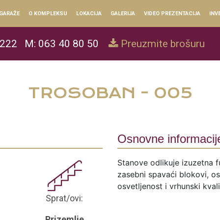
GARAŽE
O KOMPLEKSU
LOKACIJA
GALERIJA
VIDEO PREZENTACIJA
INV
 222
M: 063 40 80 50
Preuzmite brošuru
TROSOBAN - 005
Osnovne informacij
Stanove odlikuje izuzetna f
zasebni spavaći blokovi, ose
osvetljenost i vrhunski kval
Sprat/ovi:
Prizemlje