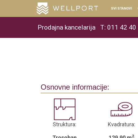
SVI STANOVI
Prodajna kancelarija
T: 011 42 40
Osnovne informacije:
Struktura:
Kvadratura:
2
Trosoban
129.90 m