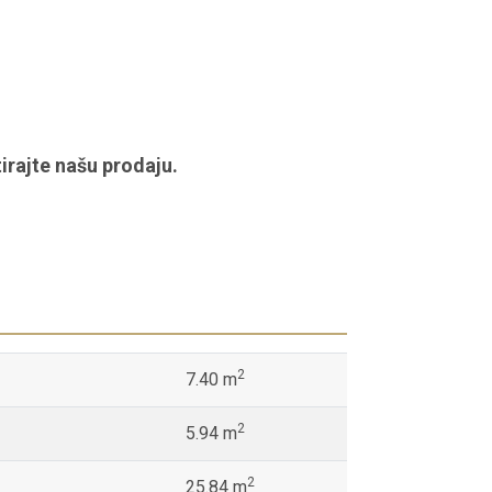
irajte našu prodaju.
2
7.40 m
2
5.94 m
2
25.84 m