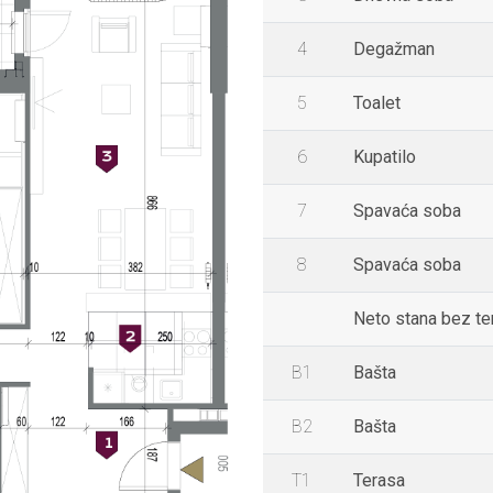
4
Degažman
5
Toalet
6
Kupatilo
7
Spavaća soba
8
Spavaća soba
Neto stana bez te
B1
Bašta
B2
Bašta
T1
Terasa