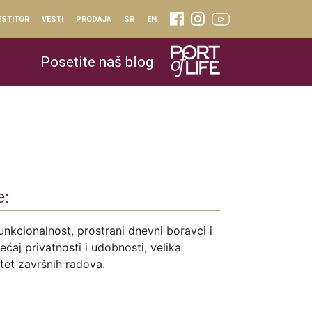
ESTITOR
VESTI
PRODAJA
SR
EN
Posetite naš blog
e:
unkcionalnost, prostrani dnevni boravci i
ćaj privatnosti i udobnosti, velika
itet završnih radova.