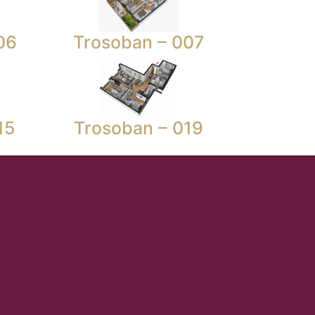
06
Trosoban – 007
15
Trosoban – 019