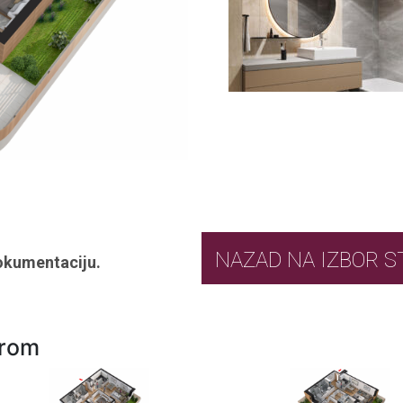
NAZAD NA IZ
okumentaciju.
urom