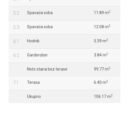
2
5.2
Spavaća soba
11.89 m
2
5.3
Spavaća soba
12.08 m
2
6.1
Hodnik
5.39 m
2
6.2
Garderober
3.84 m
2
Neto stana bez terase
99.77 m
2
T1
Terasa
6.40 m
2
Ukupno
106.17 m