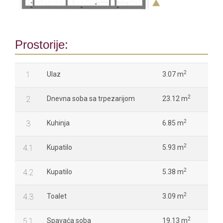
Prostorije:
2
1
Ulaz
3.07 m
2
2
Dnevna soba sa trpezarijom
23.12 m
2
3
Kuhinja
6.85 m
2
4.1
Kupatilo
5.93 m
2
4.2
Kupatilo
5.38 m
2
4.3
Toalet
3.09 m
2
5.1
Spavaća soba
19.13 m