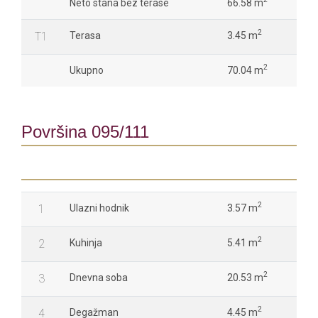
Neto stana bez terase
66.58 m
2
T1
Terasa
3.45 m
2
Ukupno
70.04 m
Površina 095/111
2
1
Ulazni hodnik
3.57 m
2
2
Kuhinja
5.41 m
2
3
Dnevna soba
20.53 m
2
4
Degažman
4.45 m