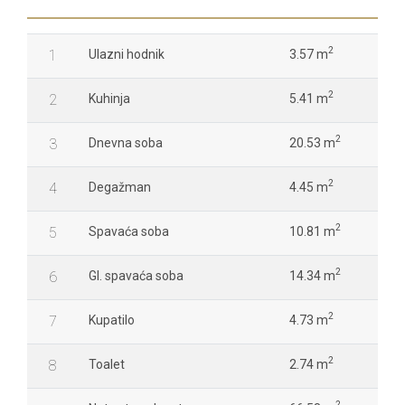
2
1
Ulazni hodnik
3.57 m
2
2
Kuhinja
5.41 m
2
3
Dnevna soba
20.53 m
2
4
Degažman
4.45 m
2
5
Spavaća soba
10.81 m
2
6
Gl. spavaća soba
14.34 m
2
7
Kupatilo
4.73 m
2
8
Toalet
2.74 m
2