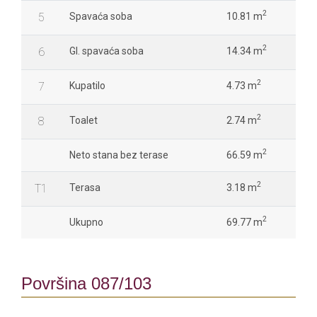
2
5
Spavaća soba
10.81 m
2
6
Gl. spavaća soba
14.34 m
2
7
Kupatilo
4.73 m
2
8
Toalet
2.74 m
2
Neto stana bez terase
66.59 m
2
T1
Terasa
3.18 m
2
Ukupno
69.77 m
Površina 087/103