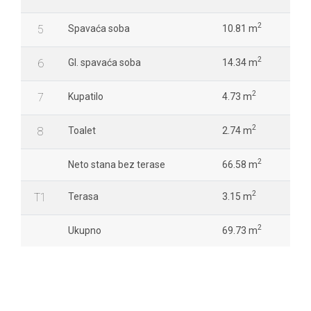
2
5
Spavaća soba
10.81 m
2
6
Gl. spavaća soba
14.34 m
2
7
Kupatilo
4.73 m
2
8
Toalet
2.74 m
2
Neto stana bez terase
66.58 m
2
T1
Terasa
3.15 m
2
Ukupno
69.73 m