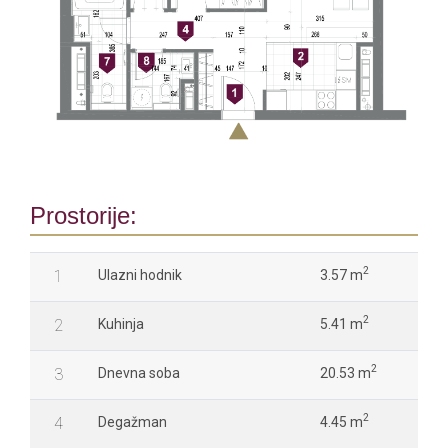
Prostorije:
2
1
Ulazni hodnik
3.57 m
2
2
Kuhinja
5.41 m
2
3
Dnevna soba
20.53 m
2
4
Degažman
4.45 m