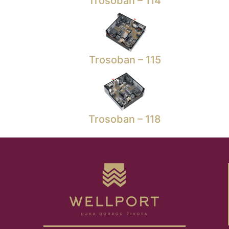
Trosoban – 114
Trosoban – 115
Trosoban – 118