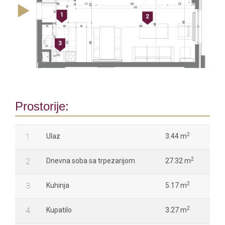
Prostorije:
2
1
Ulaz
3.44 m
2
2
Dnevna soba sa trpezarijom
27.32 m
2
3
Kuhinja
5.17 m
2
4
Kupatilo
3.27 m