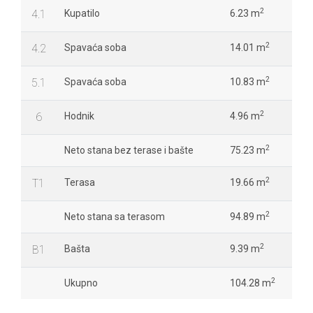
2
4.1
Kupatilo
6.23 m
2
4.2
Spavaća soba
14.01 m
2
5.1
Spavaća soba
10.83 m
2
6
Hodnik
4.96 m
2
Neto stana bez terase i bašte
75.23 m
2
T1
Terasa
19.66 m
2
Neto stana sa terasom
94.89 m
2
B1
Bašta
9.39 m
2
Ukupno
104.28 m