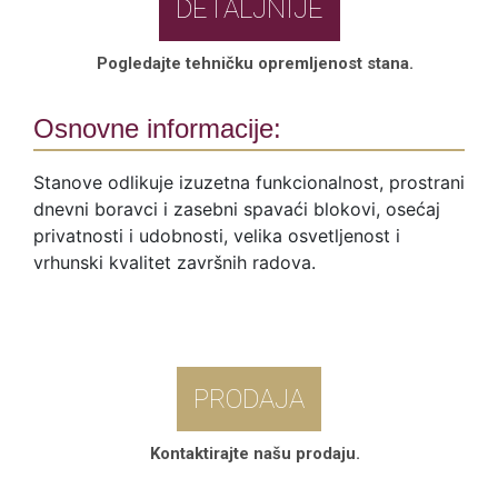
DETALJNIJE
Pogledajte tehničku opremljenost stana.
Osnovne informacije:
Stanove odlikuje izuzetna funkcionalnost, prostrani
dnevni boravci i zasebni spavaći blokovi, osećaj
privatnosti i udobnosti, velika osvetljenost i
vrhunski kvalitet završnih radova.
PRODAJA
Kontaktirajte našu prodaju.