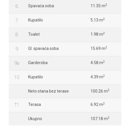
2
6
Spavaća soba
11.35 m
2
7
Kupatilo
5.13 m
2
8
Toalet
1.98 m
2
9
Gl. spavaća soba
15.69 m
2
9a
Garderoba
4.58 m
2
10
Kupatilo
4.39 m
2
Neto stana bez terase
100.26 m
2
T1
Terasa
6.92 m
2
Ukupno
107.18 m