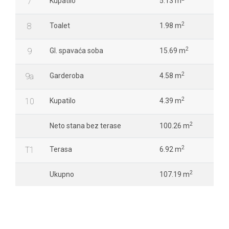
7
Kupatilo
5.13 m
2
8
Toalet
1.98 m
2
9
Gl. spavaća soba
15.69 m
2
9a
Garderoba
4.58 m
2
10
Kupatilo
4.39 m
2
Neto stana bez terase
100.26 m
2
T1
Terasa
6.92 m
2
Ukupno
107.19 m