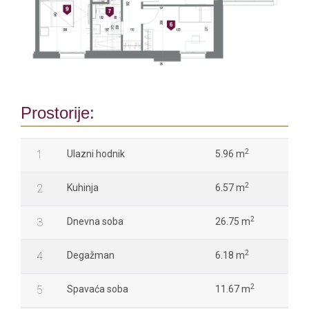
Prostorije:
2
1
Ulazni hodnik
5.96 m
2
2
Kuhinja
6.57 m
2
3
Dnevna soba
26.75 m
2
4
Degažman
6.18 m
2
5
Spavaća soba
11.67 m