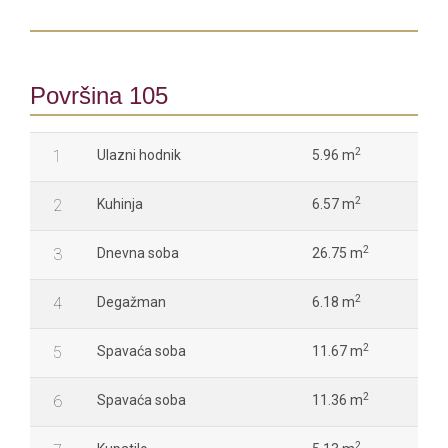
Površina 105
2
1
Ulazni hodnik
5.96 m
2
2
Kuhinja
6.57 m
2
3
Dnevna soba
26.75 m
2
4
Degažman
6.18 m
2
5
Spavaća soba
11.67 m
2
6
Spavaća soba
11.36 m
2