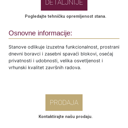
DETALJNIJE
Pogledajte tehničku opremljenost stana.
Osnovne informacije:
Stanove odlikuje izuzetna funkcionalnost, prostrani
dnevni boravci i zasebni spavaći blokovi, osećaj
privatnosti i udobnosti, velika osvetljenost i
vrhunski kvalitet završnih radova.
PRODAJA
Kontaktirajte našu prodaju.